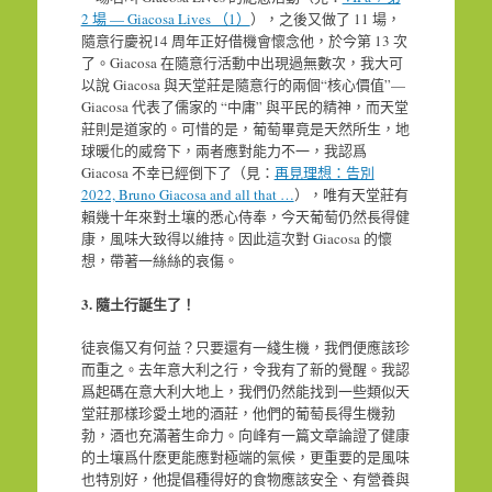
2 場 — Giacosa Lives （1）
），之後又做了 11 場，
隨意行慶祝14 周年正好借機會懷念他，於今第 13 次
了。Giacosa 在隨意行活動中出現過無數次，我大可
以說 Giacosa 與天堂莊是隨意行的兩個“核心價值”—
Giacosa 代表了儒家的 “中庸” 與平民的精神，而天堂
莊則是道家的。可惜的是，葡萄畢竟是天然所生，地
球暖化的威脅下，兩者應對能力不一，我認爲
Giacosa 不幸已經倒下了（見：
再見理想：告別
2022, Bruno Giacosa and all that …
），唯有天堂莊有
賴幾十年來對土壤的悉心侍奉，今天葡萄仍然長得健
康，風味大致得以維持。因此這次對 Giacosa 的懷
想，帶著一絲絲的哀傷。
3.
隨土行誕生了！
徒哀傷又有何益？只要還有一綫生機，我們便應該珍
而重之。去年意大利之行，令我有了新的覺醒。我認
爲起碼在意大利大地上，我們仍然能找到一些類似天
堂莊那樣珍愛土地的酒莊，他們的葡萄長得生機勃
勃，酒也充滿著生命力。向峰有一篇文章論證了健康
的土壤爲什麽更能應對極端的氣候，更重要的是風味
也特別好，他提倡種得好的食物應該安全、有營養與