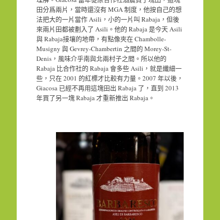
田分爲兩片，當時還沒有 MGA 制度，他按自己的想
法把大的一片當作 Asili，小的一片叫 Rabaja，但後
來兩片田都被劃入了 Asili。他的 Rabaja 是今天 Asili
與 Rabaja接壤的地帶，有點像夾在 Chambolle-
Musigny 與 Gevrey-Chambertin 之間的 Morey-St-
Denis，風味介乎南與北兩村子之間。所以他的
Rabaja 比合作社的 Rabaja 會多些 Asili，就是纖細一
些，只在 2001 的紅標才比較有力量。2007 年以後，
Giacosa 已經不再用這塊田出 Rabaja 了，直到 2013
年買了另一塊 Rabaja 才重新推出 Rabaja。