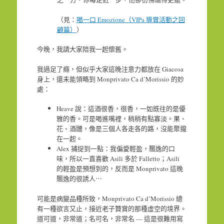
（見：
喝一口 Emozione（VIPa 導賞活動之回
顧篇）
）
今晚，我請大家陪我一起懷舊。
我過足了癮，但似乎大家這晚注意力都放在 Giacosa
身上，還未能領略到 Monprivato Ca d’Morissio 的妙
處：
Heave 說：這酒很香，很香，一如既往的是優
雅的香。可是喝進嘴裡，稍稍有點寡淡。果、
花、酒體，像是三個人各走各的路，沒能聚攏
在一起。
Alex 捕捉到一點：我偏愛輕盈，飄逸的口
味，所以一直喜歡 Asili 多於 Falletto；Asili
的輕盈是預想到的，反而是 Monprivato 這晚
飄逸的很誘人⋯
可能是病變品種所致，Monprivato Ca d’Morissio 總
有一種欲言又止，接近老子贊賞的那種虛空的境界。
道可道，非常道；名可名，非常名 — 這是很難用寫