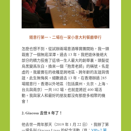
隨意行第一、二場在一家小意大利餐廳舉行
怎麽也想不到，從試辦兩場意酒導賞團開始，我一頭
栽進了一個無底深潭。過去 13 年，我把退休後絕大
部分的精力投進了這項一生人最大的創舉裏，頭髮從
烏黑變爲灰白，換來一個「抱青老師」的稱號。名是
虛的，我最實在的收穫是跨地區、跨年齡的友誼與情
誼，此生無悔矣。細數過去 13 年，在香港辦過 285
場隨意行，香港以外地區（包括廣州、北京、上海、
台北與南京）一共 102 場，也就是將近 400 場活
動。我與家人和最好的朋友都沒有那麽多相聚的機
會！
2. Giacosa
去世
8
年了！
他去世一周年那天（2019 年 1 月 22 日），我辦了第
一場名叫 Giacosa Lives 的紀念活動（見：
VIPa-7 第