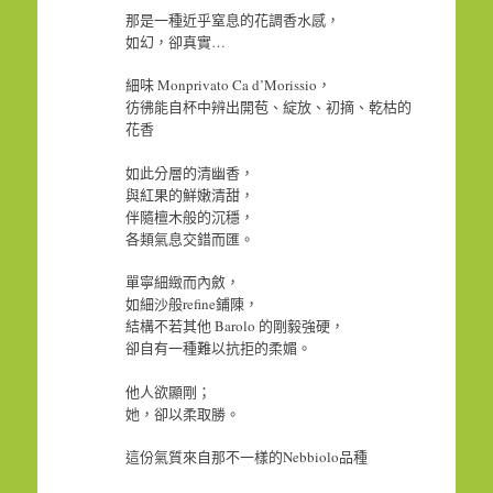
那是一種近乎窒息的花調香水感，
如幻，卻真實…
細味 Monprivato Ca d’Morissio，
彷彿能自杯中辨出開苞、綻放、初摘、乾枯的
花香
如此分層的清幽香，
與紅果的鮮嫩清甜，
伴隨檀木般的沉穩，
各類氣息交錯而匯。
單寧細緻而內斂，
如細沙般refine鋪陳，
結構不若其他 Barolo 的剛毅強硬，
卻自有一種難以抗拒的柔媚。
他人欲顯剛；
她，卻以柔取勝。
這份氣質來自那不一樣的Nebbiolo品種