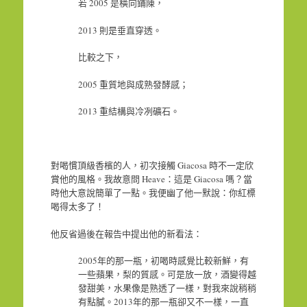
若 2005 是橫向鋪陳，
2013 則是垂直穿透。
比較之下，
2005 重質地與成熟發酵感；
2013 重結構與冷冽礦石。
對喝慣頂級香檳的人，初次接觸 Giacosa 時不一定欣
賞他的風格。我故意問 Heave：這是 Giacosa 嗎？當
時他大意說簡單了一點。我便幽了他一默說：你紅標
喝得太多了！
他反省過後在報告中提出他的新看法：
2005年的那一瓶，初喝時感覺比較新鮮，有
一些蘋果，梨的質感。可是放一放，酒變得越
發甜美，水果像是熟透了一樣，對我來說稍稍
有點膩。2013年的那一瓶卻又不一樣，一直