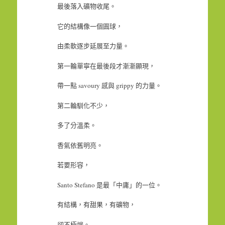
最後落入礦物收尾。
它的結構像一個圓球，
由柔軟逐步延展至力量。
第一輪單寧在最後段才漸漸顯現，
帶一點 savoury 感與 grippy 的力量。
第二輪馴化不少，
多了分溫柔。
香氣依舊明亮。
若要形容，
Santo Stefano 是最「中庸」的一位。
有結構，有甜果，有礦物，
卻不極端。