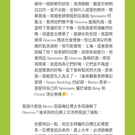
維持一個新鮮的狀態，清清朗朗，酸度也明明
白白的，並不尖銳，反倒叫人感覺到爽快，簡
單直接。席間老師問我對這兩瓶 Spumante 的
看法，覺得他們像不像 Giacosa 風格的酒。我
當時下意識的答了不像，因為我覺得酒雖然好
喝，但還是太簡單了，尾韻也有些短。我當時
覺得 Giacosa 應該也會想做一些比肩頂尖的香
檳的氣泡酒呢，但可能葡萄，土壤，或者氣候
阻礙了他？但老師的回應，卻很有說服力，他
覺得這 Spumante 是 Giacosa 風格的酒，原因
很簡單：就是因為它們好喝。它們並不晦澀，
就是簡單的好喝。當下我有點恍然大悟，原來
我一直都是先入為主了。（後來翻看老師筆記
發現，James Suckling 的紀錄，Bruno 原來一
直堅持自己的 Spumante 優於諸如 Krug 和
Cristal 頂尖香檳
）。
我爲什麽說 Heave 因爲喝紅標太多而誤解了
Giacosa？後來與他在網上交流時我說了幾點：
你要明白一點：他在生時釀的白標比紅標更
多。紅標是迫出來的，遇上大年，必須過桶更