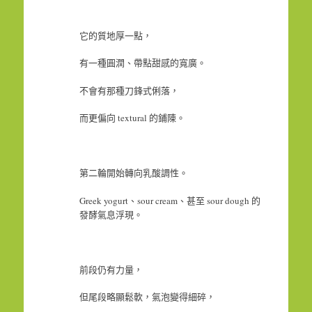
它的質地厚一點，
有一種圓潤、帶點甜感的寬廣。
不會有那種刀鋒式俐落，
而更偏向 textural 的鋪陳。
第二輪開始轉向乳酸調性。
Greek yogurt、sour cream、甚至 sour dough 的
發酵氣息浮現。
前段仍有力量，
但尾段略顯鬆軟，氣泡變得細碎，