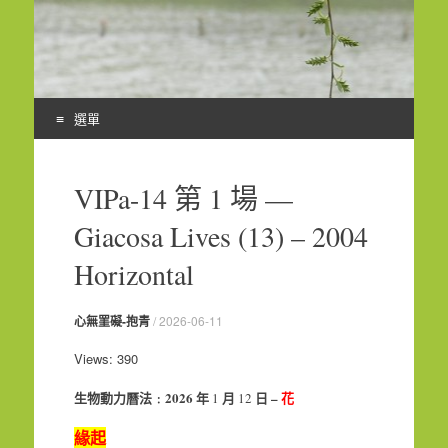
選單
Skip
to
VIPa-14 第 1 場 —
content
Giacosa Lives (13) – 2004
Horizontal
心無罣礙-抱青
/
2026-06-11
Views: 390
生物動力曆法﹕
2026
年
月
日
–
花
1
12
緣起