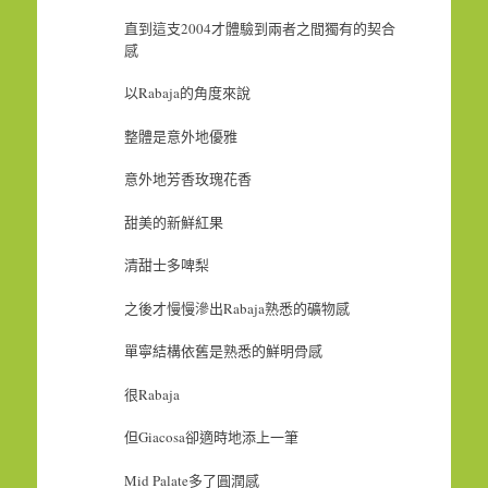
直到這支2004才體驗到兩者之間獨有的契合
感
以Rabaja的角度來說
整體是意外地優雅
意外地芳香玫瑰花香
甜美的新鮮紅果
清甜士多啤梨
之後才慢慢滲出Rabaja熟悉的礦物感
單寧結構依舊是熟悉的鮮明骨感
很Rabaja
但Giacosa卻適時地添上一筆
Mid Palate多了圓潤感