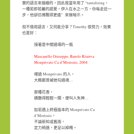
實的語言來描繪的，因此我當年用了 “tantalizing，
一種若即若離的感覺，伊人在水之一方，你每走近一
步，他卻彷彿飄得更遠” 來做暗示。
但不借用語言，又何能分享？Timothy 很努力，效果
也甚好：
接著是中間過場的一瓶
Mascarello Giuseppe, Barolo Riserva
Monprivato Ca d’Morissio, 2004
嚐過 Monprivato 的人，
大概都曾被她勾過魂…
那種花香，
嬌艷得輕輕一聞，便叫人失神…
如若遇上終極版本的 Monprivato Ca
d’Morissio，
不論新知或舊雨，
定力稍遜，更足以掉魄。