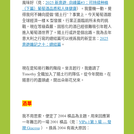
風味好（見：
2025 新意遊 · 向峰篇#3：可持续种植
（下篇）葡萄酒品质和人体健康
）。我靈機一動，覺
得我何不轉向提倡“隨土行”？事實上，今天葡萄酒跟
全球經濟一樣 K 型發展，行業正面臨前所未有的挑
戰，現在等級森嚴、固態化的酒已經很難吸引年輕人
進入葡萄酒世界了。隨土行或許是個出路。我為去年
意大利之行寫的總結篇可以視爲我的新宣言：
2025
意遊雜記之十：總結篇
。
現在是知易行難的階段。坐言起行，我邀請了
Timothy 全職加入了隨土行的隊伍，從今年開始，在
隨意行的盡頭處，開出朵新花兒來。
酒單
我不用思索，便定了 2004 橫品為主題，用來回應第
一年難忘的一場 2001 橫品（見：
VIPa-1第 3 場 — 發
現 Giacosa
）。換爲 2004 有兩大原因：