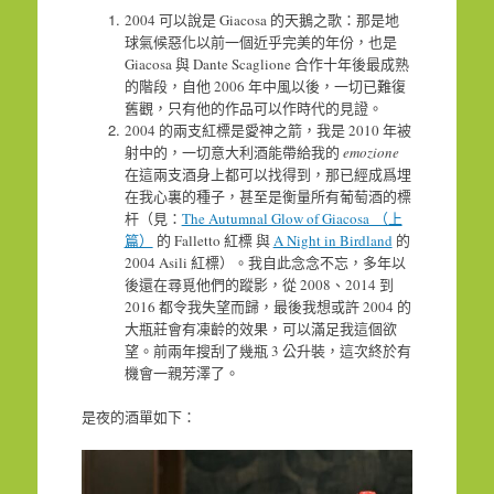
2004 可以說是 Giacosa 的天鵝之歌：那是地
球氣候惡化以前一個近乎完美的年份，也是
Giacosa 與 Dante Scaglione 合作十年後最成熟
的階段，自他 2006 年中風以後，一切已難復
舊觀，只有他的作品可以作時代的見證。
2004 的兩支紅標是愛神之箭，我是 2010 年被
射中的，一切意大利酒能帶給我的
emozione
在這兩支酒身上都可以找得到，那已經成爲埋
在我心裏的種子，甚至是衡量所有葡萄酒的標
杆（見：
The Autumnal Glow of Giacosa （上
篇）
的 Falletto 紅標 與
A Night in Birdland
的
2004 Asili 紅標）。我自此念念不忘，多年以
後還在尋覓他們的蹤影，從 2008、2014 到
2016 都令我失望而歸，最後我想或許 2004 的
大瓶莊會有凍齡的效果，可以滿足我這個欲
望。前兩年搜刮了幾瓶 3 公升裝，這次終於有
機會一親芳澤了。
是夜的酒單如下：