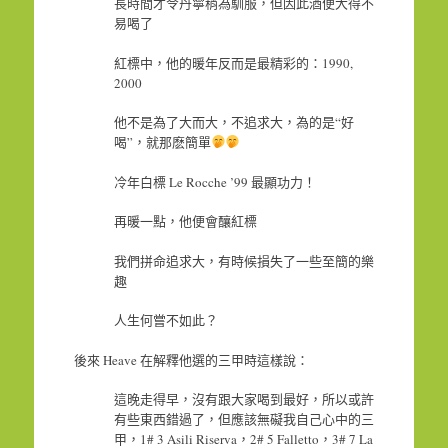
長時間才令丹寧稍為馴服，但因此酒便大得不
易喝了
紅標中，他的暖年反而是最精彩的：1990,
2000
他不是為了大而大，不追求大，為的是“好
喝”，就那麽簡單
冷年白標 Le Rocche ’99 最顯功力！
再暖一點，他便會釀紅標
我們拼命追求大，有時候損失了一些至簡的樂
趣
人生何嘗不如此？
後來 Heave 在解釋他選的三甲時這樣說：
這晚走得早，沒有跟大家喝到最好，所以或許
有些東西錯過了，但應該無礙我自己心中的三
甲，1# 3 Asili Riserva，2# 5 Falletto，3# 7 La