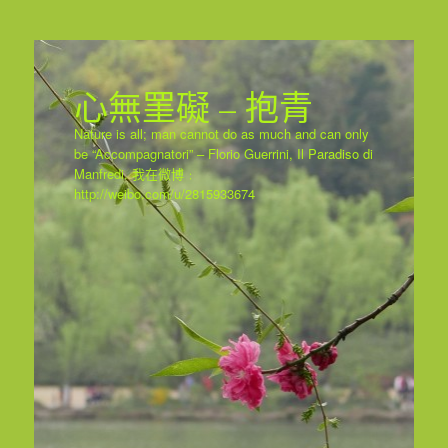
心無罣礙 – 抱青
Nature is all; man cannot do as much and can only
be “Accompagnatori” – Florio Guerrini, Il Paradiso di
Manfredi. 我在微博﹕
http://weibo.com/u/2815933674