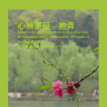
心無罣礙 – 抱青
Nature is all; man cannot do as much and can only
be “Accompagnatori” – Florio Guerrini, Il Paradiso di
Manfredi. 我在微博﹕
http://weibo.com/u/2815933674