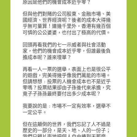
原因是他們的機會成本近乎零？
但與他們對賭的公司股東、金融市場、美
國經濟、世界經濟呢？後者的成本大得幾
乎無可量算！連幾千里外，香港有幾百個
可憐的公公婆婆，也付出了極高的代價。
回頭再看我們的七一示威者與社會活動
家，他們的機會成本近乎零，但誰最後負
擔成本呢？誰來埋單？
再看一人一票的選舉，表面上也是很公平
的遊戲，完美得幾乎像我們萬能的市場。
但請想想﹕投票的人機會成本也不是近乎
零嗎？投票結果卻由子孫後代來承擔，究
竟子子孫孫最終要付出多少成本呢？
我要說的是﹕市場不一定有效率，選舉不
一定公平。
但在這顛倒的世界，我們忘記了人不過是
歷史的一部分，是天、地、人的一份子；
我們只顧片面地把個人自由捧到天那麼