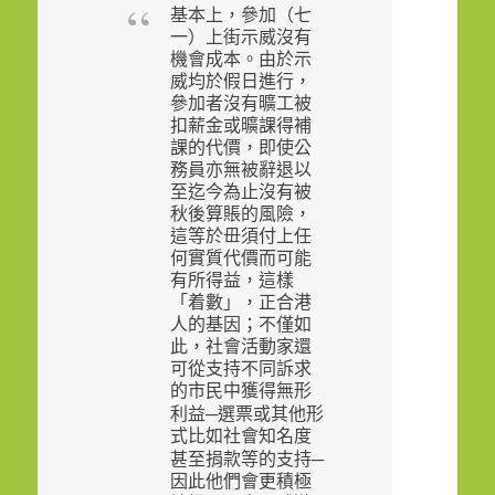
基本上，參加（七
一）上街示威沒有
機會成本。由於示
威均於假日進行，
參加者沒有曠工被
扣薪金或曠課得補
課的代價，即使公
務員亦無被辭退以
至迄今為止沒有被
秋後算賬的風險，
這等於毌須付上任
何實質代價而可能
有所得益，這樣
「着數」，正合港
人的基因；不僅如
此，社會活動家還
可從支持不同訴求
的市民中獲得無形
─
利益
選票或其他形
式比如社會知名度
─
甚至捐款等的支持
因此他們會更積極