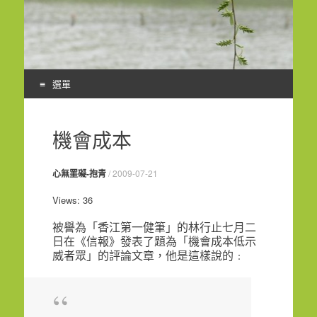
選單
Skip
to
機會成本
content
心無罣礙-抱青
/
2009-07-21
Views: 36
被譽為「香江第一健筆」的林行止七月二
日在《信報》發表了題為「機會成本低示
威者眾」的評論文章，他是這樣說的﹕