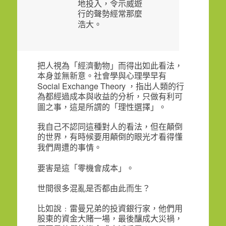
地投入，令示威遊
行的聲勢經常那麼
浩大。
把人視為「經濟動物」而得出如此看法，
本身並無新意。社會學與心理學早有
Social Exchange Theory
，指出人類的行
為都經過成本與收益的分析，只做有利可
圖之事，這是所謂的「理性選擇」。
我自己不認同這種對人的看法，但在顛倒
的世界，有時候要用顛倒的眼光才看得懂
我們周遭的事情。
要害是這「零機會成本」。
世間很多混亂是否都由此而生？
比如說﹕雷曼兄弟的投資銀行家，他們用
股東的資金大賭一場，最後釀成大災禍，