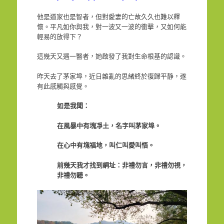
他是道家也是智者，但對愛妻的亡故久久也難以釋
懷。平凡如你與我，對一波又一波的衝擊，又如何能
輕易的放得下？
這幾天又遇一醫者，她啟發了我對生命根基的認識。
昨天去了茅家埠，近日雜亂的思緒終於復歸平静，遂
有此感觸與感覺。
如是我聞：
在風暴中有塊凈土，名字叫茅家埠。
在心中有塊福地，叫仁叫愛叫悟。
前幾天我才找到網址：非禮勿言，非禮勿視，
非禮勿聽。