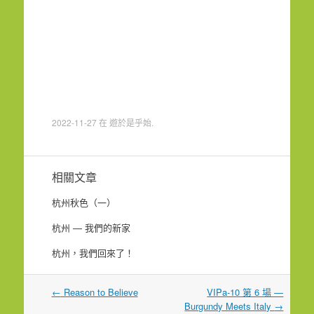
2022-11-27
在
遊於是乎始
.
相關文章
杭州秋色（一）
杭州 — 我們的新家
杭州，我們回來了！
文
←
Reason to Believe
VIPa-10 第 6 場 —
章
Burgundy Meets Italy
→