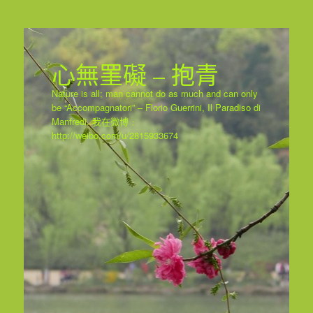
心無罣礙 – 抱青
Nature is all; man cannot do as much and can only
be “Accompagnatori” – Florio Guerrini, Il Paradiso di
Manfredi. 我在微博﹕
http://weibo.com/u/2815933674