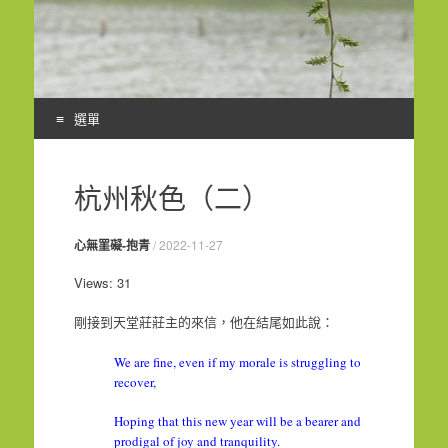
選單
Skip
to
杭州秋色（二）
content
心無罣礙-抱青
/
2022-11-27
Views: 31
剛接到天堂莊莊主的來信，他在結尾如此說：
We are fine, even if my morale is struggling to
recover,
Hoping that this new year will be a bearer and
prodigal of joy and tranquility.