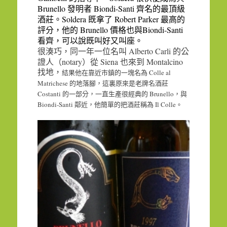
Brunello
Biondi-Santi
發明者
齊名的最頂級
Soldera
Robert Parker
酒莊。
既拿了
最高的
Brunello
Biondi-Santi
評分，他的
價格也與
看齊，可以說既叫好又叫座。
Alberto Carli
很湊巧，同一年一位名叫
的公
notary
Siena
Montalcino
證人（
）從
也來到
找地，
Colle al
結果他在靠近市鎮的一塊名為
Matrichese
的地落腳，這裏原來是老牌名酒莊
Costanti
Brunello
的一部分，一直生產很經典的
，與
Biondi-Santi
Il Colle
鄰近，他簡單的把酒莊稱為
。