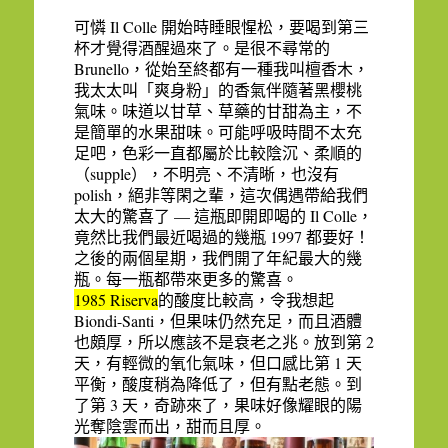
Il Colle
可憐
開始時睡眼惺松，要喝到第三
杯才覺得酒醒過來了。是很不尋常的
Brunello
，從始至終都有一種我叫檀香木，
我太太叫「爽身粉」的香氣伴隨著黑櫻桃
氣味。味道以甘草、草藥的甘甜為主，不
是簡單的水果甜味。可能呼吸時間不太充
足吧，色彩一直都屬於比較陰沉、柔順的
supple
（
），不明亮、不清晰，也沒有
polish
，絕非等閑之輩，這次偶遇帶給我們
—
Il Colle
太大的驚喜了
這瓶即開即喝的
，
1997
竟然比我們最近喝過的幾瓶
都要好！
之後的兩個星期，我們開了年紀最大的幾
瓶。每一瓶都帶來更多的驚喜。
1985 Riserva
的酸度比較高，
令我想起
Biondi-Santi
，但果味仍然充足，而且酒體
2
也頗厚，所以應該不是衰老之兆。放到第
1
天，有輕微的氧化氣味，但口感比第
天
平衡，酸度稍為降低了，但有點老態。到
3
了第
天，奇跡來了，果味好像耀眼的陽
光奪陰雲而出，甜而且厚。