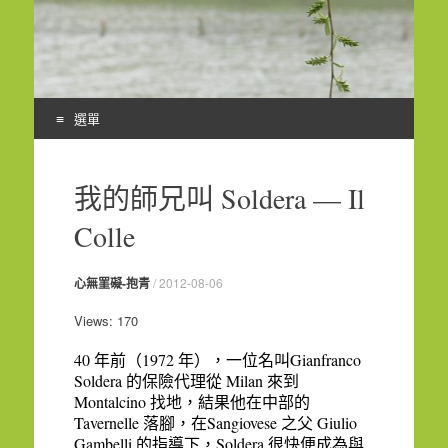
選單
Skip
to
我的師兄叫 Soldera — Il
content
Colle
心無罣礙-抱青
/
2012-08-06
Views: 170
40
1972
Gianfranco
年前（
年），一位名叫
Soldera
Milan
的保險代理從
來到
Montalcino
找地，結果他在中部的
Tavernelle
Sangiovese
Giulio
落腳，在
之父
Gambelli
Soldera
的指導下，
很快便成為與