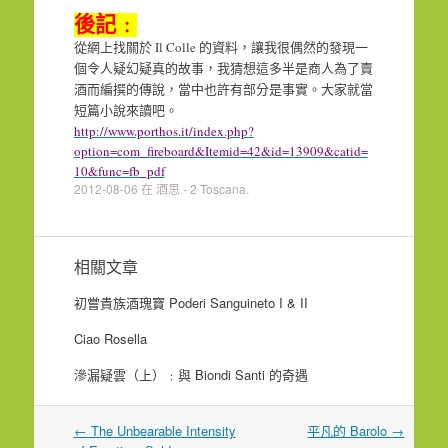
後記﹕
Il Colle
從網上找關於
的資料，讓我很偶然的發現一
個令人疑幻疑真的故事，我猜想這多半是商人為了賣
酒而編撰的傳說，當中也許有部分是事實。大家就當
短篇小說來讀吧。
http://www.porthos.it/index.php?
option=com_fireboard&Itemid=42&id=13909&catid=
10&func=fb_pdf
2012-08-06
在
酒思 - 2 Toscana
.
相關文章
初嘗貴族酒瑰寶 Poderi Sanguineto I & II
Ciao Rosella
滲漏疑雲（上）﹕與 Biondi Santi 的奇遇
文
←
The Unbearable Intensity
平凡的 Barolo
→