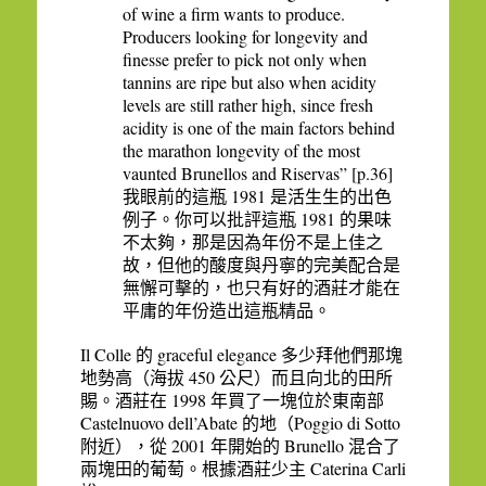
of wine a firm wants to produce.
Producers looking for longevity and
finesse prefer to pick not only when
tannins are ripe but also when acidity
levels are still rather high, since fresh
acidity is one of the main factors behind
the marathon longevity of the most
vaunted Brunellos and Riservas” [p.36]
1981
我眼前的這瓶
是活生生的出色
1981
例子。
你可以批評這瓶
的果味
不太夠，那是因為年份不是上佳之
故，但他的酸度與丹寧的完美配合是
無懈可擊的，也只有好的酒莊才能在
平庸的年份造出這瓶精品。
Il Colle
graceful elegance
的
多少拜他們那塊
450
地勢高（海拔
公尺）而且向北的田所
1998
賜。酒莊在
年買了一塊位於東南部
Castelnuovo dell’Abate
Poggio di Sotto
的地（
2001
Brunello
附近），從
年開始的
混合了
Caterina Carli
兩塊田的葡萄。根據酒莊少主