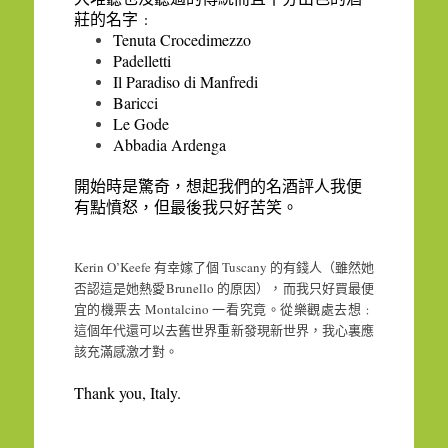
莊的名字﹕
Tenuta Crocedimezzo
Padelletti
Il Paradiso di Manfredi
Baricci
Le Gode
Abbadia Ardenga
開始時是驚奇，想起我們的名酒評人我便
有點憤怒，但最後我只好苦笑。
Kerin O’Keefe
Tuscany
有幸嫁了個
的有錢人（雖然她
Brunello
否認這是她熱愛
的原因），而我只好買最便
Montalcino
宜的機票去
一看究竟。從樂觀處去想﹕
這個年代還可以去舊世界重新發現新世界，我心裏應
該充滿感激才對。
Thank you
,
Italy
.