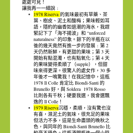
處處可見！
讓我再一一細說﹕
1978 Riserva
的氣味最初有草藥、茶
葉、樹皮、泥土和酸梅；果味輕如耳
語，隱約的幽香如退潮的海水，我趕
“unforced
緊記下了「海不揚波」和
naturalness”
的印象。餘下的半瓶在以
2
後的幾天竟然有進一步的發展﹕第
3
天仍然新鮮，有更甜的果味；第
天
4
開始有點混濁，也有點氧化；第
天
supple
的果味變得柔順了（
），但甜
30
味來得更深。很驚人的處女作，
多
年後才一鳴驚我！在我記憶中，這瓶
1978 Il Colle
Biondi-Santi
肯定比
的
Brunello
Soldera
1978 Rosso
好，與
比則各有千秋；硬要我選，我會選飄
Il Colle
逸的
！
1979 Riserva
沉穩，柔順，沒有驚也沒
有喜，濕泥土的氣味，很充足的果味
但活力不多，這是生命盡頭的晚秋之
Biondi-Santi Brunello
色，與同年的
比
較毫不遜色
。這瓶酒開瓶後一個小時