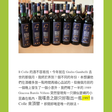
Il Colle
Giulio Gambelli
的酒不容易找。今年就在
去
7
世的那個月，我終於弄到
個不同的年份，本想讓他
們在酒櫃多放一點時間再細心品試的，但幾個月前的
1989
一個晚上發生了一個小意外，我們喝了一半的
Giacosa Barolo Villero
突然發現有一只類似蒼蠅的小
1997
Il
我嘆息之餘只好取出一瓶
昆蟲在瓶內，
Colle
來頂替，
即開即喝是唯一的辦法。