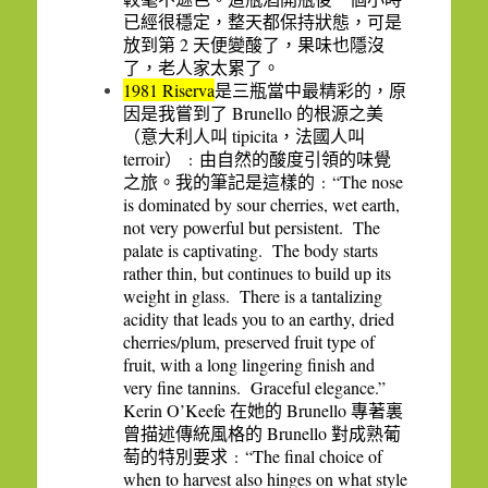
已經很穩定，整天都保持狀態，可是
2
放到第
天便變酸了，果味也隱沒
了，老人家太累了。
1981 Riserva
是三瓶當中最精彩的，原
Brunello
因是我嘗到了
的根源之美
tipicita
（意大利人叫
，法國人叫
terroir
）﹕由自然的酸度引領的味覺
“The nose
之旅。我的筆記是這樣的﹕
is dominated by sour cherries, wet earth,
not very powerful but persistent.
The
palate is captivating.
The body starts
rather thin, but continues to build up its
weight in glass.
There is a tantalizing
acidity that leads you to an earthy, dried
cherries/plum, preserved fruit type of
fruit, with a long lingering finish and
very fine tannins.
Graceful elegance.”
Kerin O’Keefe
Brunello
在她的
專著裏
Brunello
曾描述傳統風格的
對成熟葡
“The final choice of
萄的特別要求﹕
when to harvest also hinges on what style