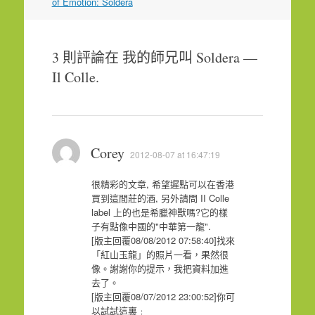
章
of Emotion: Soldera
導
覽
3 則評論在
我的師兄叫 Soldera —
Il Colle
.
Corey
2012-08-07 at 16:47:19
很精彩的文章, 希望遲點可以在香港
買到這間莊的酒, 另外請問 II Colle
label 上的也是希臘神獸嗎?它的樣
子有點像中國的"中華第一龍".
[版主回覆08/08/2012 07:58:40]找來
「紅山玉龍」的照片一看，果然很
像。謝謝你的提示，我把資料加進
去了。
[版主回覆08/07/2012 23:00:52]你可
以試試這裏﹕