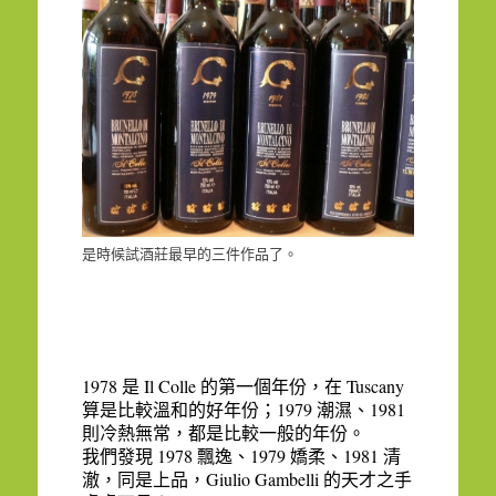
是時候試酒莊最早的
三件
作品了。
1978
Il Colle
Tuscany
是
的第一個年份，在
1979
1981
算是比較溫和的好年份；
潮濕、
則冷熱無常，都是比較一般的年份。
1978
1979
1981
我們發現
飄逸、
嬌柔、
清
Giulio Gambelli
澈，同是上品，
的天才之手