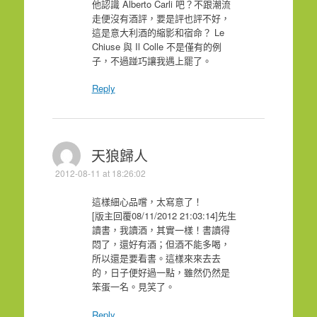
他認識 Alberto Carli 吧？不跟潮流
走便沒有酒評，要是評也評不好，
這是意大利酒的縮影和宿命？ Le
Chiuse 與 Il Colle 不是僅有的例
子，不過踫巧讓我遇上罷了。
Reply
天狼歸人
2012-08-11 at 18:26:02
這樣細心品嚐，太寫意了！
[版主回覆08/11/2012 21:03:14]先生
讀書，我讀酒，其實一樣！書讀得
悶了，還好有酒；但酒不能多喝，
所以還是要看書。這樣來來去去
的，日子便好過一點，雖然仍然是
笨蛋一名。見笑了。
Reply