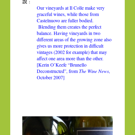
說﹕
Our vineyards at Il Colle make very
graceful wines, while those from
Castelnuovo are fuller bodied.
Blending them creates the perfect
balance. Having vineyards in two
different areas of the growing zone also
gives us more protection in difficult
vintages (2002 for example) that may
affect one area more than the other.
[Kerin O’Keefe “Brunello
Deconstructed”, from
The Wine News
,
October 2007]