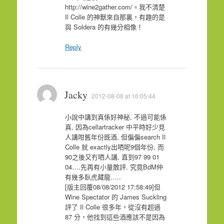
http://wine2gather.com/。我不清楚
Il Colle 的神獸來自那裏，有趣的是
與 Soldera 的有幾分相像！
Reply
Jacky
2012-08-08 at 16:05:44
小說中講到真係好神秘, 不過可能係
真, 因為cellartracker 中平時好少見
人講咁舊年份既酒, 但偏偏search Il
Colle 就 exactly出哂呢9個年份, 而
90之後又冇哂人講, 直到97 99 01
04….先再有小量散評. 究竟BdM仲
有幾多臥虎藏龍…..
[版主回覆08/08/2012 17:58:49]但
Wine Spectator 的 James Suckling
評了 Il Colle 很多年，從沒有超過
87 分，他找到這些酒應該不是因為