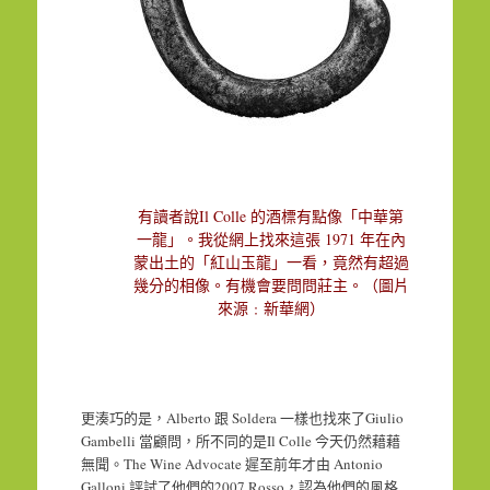
Il Colle
有讀者說
的酒標有點像「中華第
1971
一龍」。我從網上找來這張
年在內
蒙出土的「紅山玉龍」一看，竟然有超過
幾分的相像。有機會要問問莊主。（圖片
來源﹕新華網）
Alberto
Soldera
Giulio
更湊巧的是，
跟
一樣也找來了
Gambelli
Il Colle
當顧問，所不同的是
今天仍然藉藉
The Wine Advocate
Antonio
無聞。
遲至前年才由
Galloni
2007 Rosso
評試了他們的
，認為他們的風格