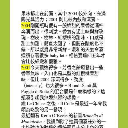
2004
果味都走在前面，其中
較外向，充滿
2001
陽光與活力；
則比較內斂和沉實。
2004
剛開瓶時便有一股鮮甜的果香從酒杯
奔湧而出，很刺激。香氣有泥土味與鮮玫
瑰、樹皮、樹林、紅櫻桃的甜味，口感是
甜上加甜，簡直太甜了，但勝在酸度也不
錯，所以感覺非常新鮮。暖和的天氣令酒
baby fat
還積存著很多
，相信要過四五年才
會比較細緻和優雅。
2001
今天飄逸得多，芳香之餘還發出一些
香草氣味，入口也是典型的紅櫻桃果甜
2004
味，但比
深沉得多，勁度
intensity
Biondi-Santi
（
）也大很多。
與
Poggio di Sotto
的混合體是什麼模樣的？這
瓶酒引起我無邊無際的想像。
Le Chiuse
Il Colle
繼
之後，
是最近一年令我
頗為吃驚的另一發現。
Kerin O’Keefe
Brunello di
最近翻看
的新書
Montalcino
，我讀到除了這兩個酒莊外的一
大堆聽也沒聽過的傳統而且十分出色的酒