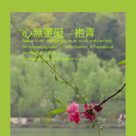
心無罣礙 – 抱青
Nature is all; man cannot do as much and can only
be “Accompagnatori” – Florio Guerrini, Il Paradiso di
Manfredi. 我在微博﹕
http://weibo.com/u/2815933674