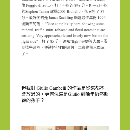
Poggio di Sotto
89+
像
，打了不錯的
分。但一向不錯
Stephen Tanzer
2001 Brunello
87
的
試過
，卻只打了
James Suckling
1990
分。最好笑的是
喝過最佳年份
“Nice complexity here, showing some
後簡單的說﹕
mineral, truffle, mint, tobacco and floral notes that are
enticing.
Very approachable and lovely now, but on the
light side
”
85
“light”
，打了
分，須知
是頭等大罪。看
到這些酒評，便難怪他們的酒數十年來也無人問津
了。
Giulio Gambelli
但我對
的作品是從來都不
Giulio
會放過的，更何況這是
到晚年仍然照
顧的孫子？