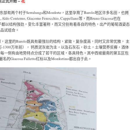
 点正式开始 –
花
东部有两个村子Serralunga和Monforte，这里孕育了Barolo地区许多名田，也拥
 Conterno, Giacomo Fenocchio, Cappellano等，而Bruno Giacosa也在
标，两个村子都以结构强劲，变化丰富著称，而又分别有着各自的特色，出产的葡萄酒姿态
的品试组合。
lo地区的最东部，这里的Barolo既具有最强壮的结构，紧致，复杂度高，同时又非常优雅， 主
，1100万-1300万年前）， 钙质泥灰岩为主，以及石灰石，砂土，土壤营养贫瘠，酒体
，每一侧有由地势特点分成了若干的区域，各具特色。其中西坡最南的第五区包
，著名的Giacosa Falletto红标以及Monfortino都出自于此。