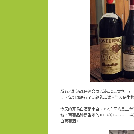
所有六瓶酒都是酒会周六凌晨2点拔塞，在
比，每组都进行了两轮的品试。当天是生
今天的开场白酒是来自ETNA产区的黑土堡的一款干白C
坡，葡萄品种是当地的100%的Carrica
白葡萄酒。