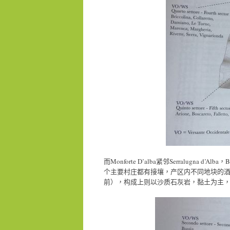
而Monforte D’alba紧邻Serralugn
个主要村庄都有接壤，产区内不同地块的酒的风格也
前），构成上则以沙质石灰岩，黏土为主