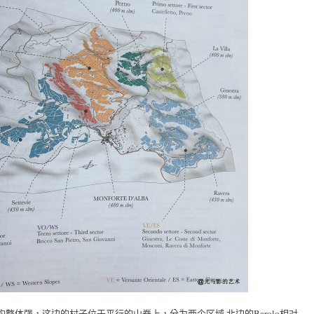
的山丘，结构整体强，这边的村子位于平行的山脊上，分为两个区域,北边的Barolo相对