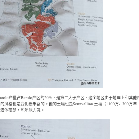
a d’Alba，Barolo产量占Barolo产区的20%，是第二大子产区，这个地区由于地理上和其他
是变化最丰富的。他的土壤也是Serravallian 土壤（1100万-1300万年
，酒体硬朗，陈年能力强。