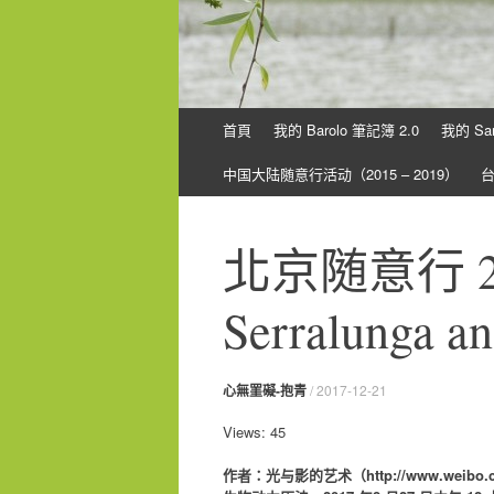
Skip
首頁
我的 Barolo 筆記簿 2.0
我的 Sa
to
content
中国大陆随意行活动（2015 – 2019）
北京随意行 201
Serralunga a
心無罣礙-抱青
/
2017-12-21
Views: 45
作者：光与影的艺术（http://www.weibo.com