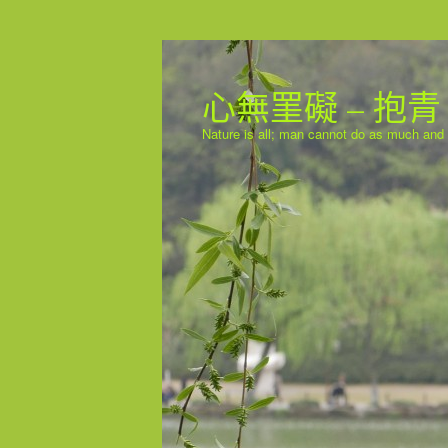
心無罣礙 – 抱青
Nature is all; man cannot do as much and