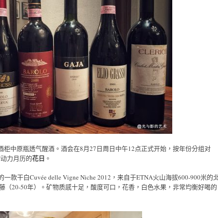
酒柜中原瓶透气醒酒。酒会在8月27日周日中午12点正式开始，按年份分组对
花日
物动力月历的
。
uvée delle Vigne Niche 2012，来自于ETNA火山海拔600-900米的
nte老藤（20-50年）。矿物质感十足，酸度可口，花香，白色水果，非常均衡好喝的