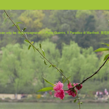
 can only be “Accompagnatori” – Florio Guerrini, Il Paradiso di Manfredi.