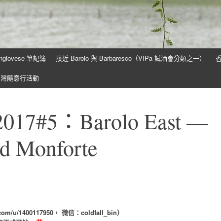
ngiovese 筆記簿
接近 Barolo 與 Barbaresco（VIPa 試酒會分類之一）
香
台灣隨意行活動
7#5：Barolo East —
nd Monforte
/u/1400117950， 微信：coldfall_bin）