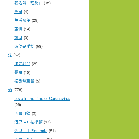
我名叫「理想」
(15)
樂思
(4)
生活隨筆
(29)
親情
(14)
讀思
(9)
遊於是乎始
(58)
法
(52)
如是我聞
(29)
憂思
(18)
振聾發聵篇
(5)
酒
(778)
Love in the time of Coronavirus
(28)
酒事目錄
(3)
酒思 – 0 技術篇
(17)
酒思 – 1 Piemonte
(51)