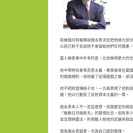
前幾個月有報導說施永青決定把他絕大部
以前已對子女說他不會留給他們任何遺產
富人做善事中外多的是，比他做得更大的
他
中學時信奉馬克思主義，畢業後曾在愛
的遊戲規則，但他贏了這場遊戲之後，卻
他不把財富傳給子女，一方面表現了他對
鏈！他以行動投了反對資本主義的一票。
施永青本人不一定這麼想，但我堅定的相
「敢教日月換新天」的豪情壯志，但有多
並且想辦盡法，利用敵人給他的武器來殺
我為施永青鼓掌，也為自己感到慚愧。