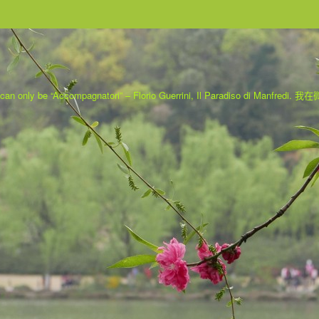
 can only be “Accompagnatori” – Florio Guerrini, Il Paradiso di Manfredi.