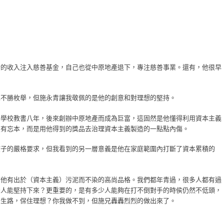
分的收入
注入慈善基金，自己也從中原地產退下，專注慈善事業。還有，他很早
。
也不勝枚舉，但施永青讓我敬佩的是他的創意和對理想的堅持。
國學校教書八年，後來創辦中原地產而成為巨富，這固然是他懂得利用資本主義
沒有忘本，而是用他得到的獎品去治理資本主義製造的一點點內傷。
孩子的嚴格要求，但我看到的另一層意義是他在家庭範圍內打斷了資本累積的
信他有出於（資本主義）污泥而不染的高尚品格。我們都年青過，很多人都有過
少人能堅持下來？更重要的，是有多少人能夠在打不倒對手的時侯仍然不低頭，
出生路，保住理想？你我做不到，但施兄轟轟烈烈的做出來了。