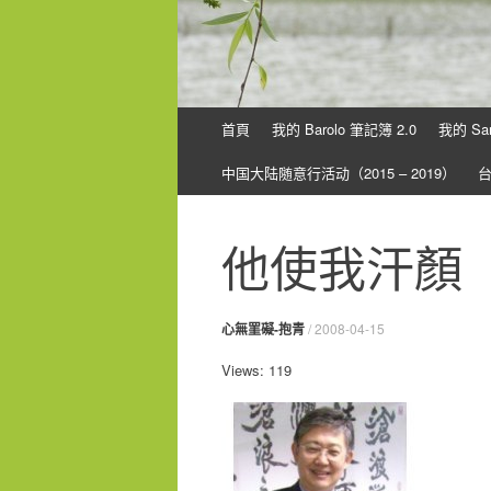
Skip
首頁
我的 Barolo 筆記簿 2.0
我的 Sa
to
content
中国大陆随意行活动（2015 – 2019）
他使我汗顏
心無罣礙-抱青
/
2008-04-15
Views: 119