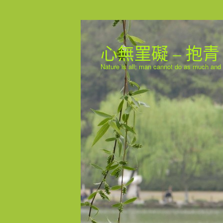
心無罣礙 – 抱青
Nature is all; man cannot do as much and