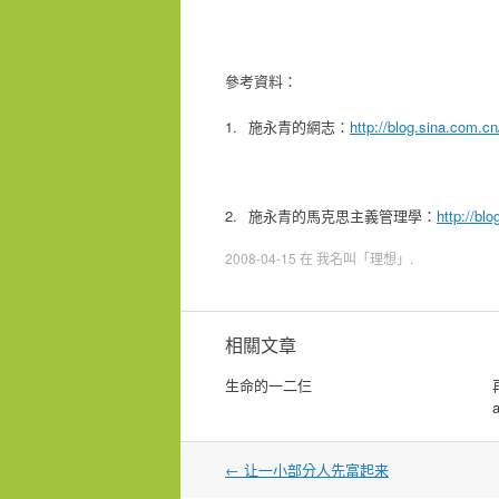
參考資料：
1.
http://blog.sina.com.c
施永青的網志：
2.
http://bl
施永青的馬克思主義管理學：
2008-04-15
在
我名叫「理想」
.
相關文章
生命的一二仨
a
文
←
让一小部分人先富起来
章