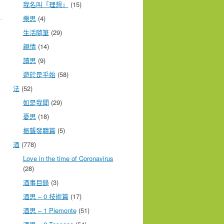
我名叫「理想」
(15)
樂思
(4)
生活隨筆
(29)
親情
(14)
讀思
(9)
遊於是乎始
(58)
法
(52)
如是我聞
(29)
憂思
(18)
振聾發聵篇
(5)
酒
(778)
Love in the time of Coronavirus
(28)
酒事目錄
(3)
酒思 – 0 技術篇
(17)
酒思 – 1 Piemonte
(51)