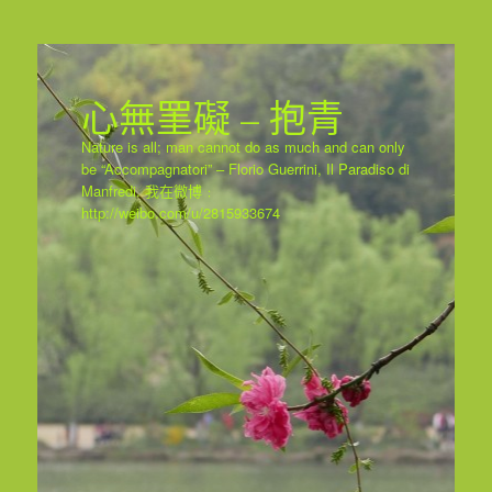
心無罣礙 – 抱青
Nature is all; man cannot do as much and can only
be “Accompagnatori” – Florio Guerrini, Il Paradiso di
Manfredi. 我在微博﹕
http://weibo.com/u/2815933674