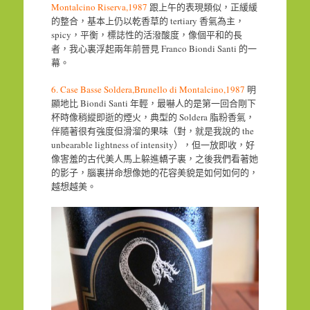
Montalcino Riserva,1987
跟上午的表現類似，正緩緩
的整合，基本上仍以乾香草的 tertiary 香氣為主，
spicy，平衡，標誌性的活潑酸度，像個平和的長
者，我心裏浮起兩年前晉見 Franco Biondi Santi 的一
幕。
6. Case Basse Soldera,Brunello di Montalcino,1987
明
顯地比 Biondi Santi 年輕，最嚇人的是第一回合剛下
杯時像稍縱即逝的煙火，典型的 Soldera 脂粉香氣，
伴隨著很有強度但滑溜的果味（對，就是我說的 the
unbearable lightness of intensity），但一放即收，好
像害羞的古代美人馬上躲進轎子裏，之後我們看著她
的影子，腦裏拼命想像她的花容美貌是如何如何的，
越想越美。