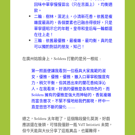
回味中單寧慢慢冒出（只在舌面上），均衡適
飲。
二輪﹕樹林，濕泥土，小清新花香。依舊是複
雜度最高的，各個要素也已融合得很好，只是
單寧還昭示它的年輕。皇帝和皇后每一輪都還
在往上走！
三輪﹕依舊最優雅，最複雜，最均衡，真的是
可以獨酌對話的朋友，知己！
在廣州姑娘身上，Soldera 打動的是另一根絃﹕
第一照面便讓我看到一位極具大家風範的淑
女，優雅，優雅，優雅，雖入口單寧較酸度有
力，稍欠平衡，但其透出來的蘭花香純淨沁
人。在我看來，好酒的優雅是各有特色的，而
Soldera 擁有的優雅是強大而神秘的，香氣複雜
而富含層次，不緊不慢地給我們展現，杯中一
直是悠悠不斷的變化 ……
總之，Soldera 太年輕了，這個階段變化莫測，好戲
應該還在後頭，可惜我僅餘一瓶 VdT Intistieti 未開，
但今天能與大伙分享了這瓶異品，也屬難得。