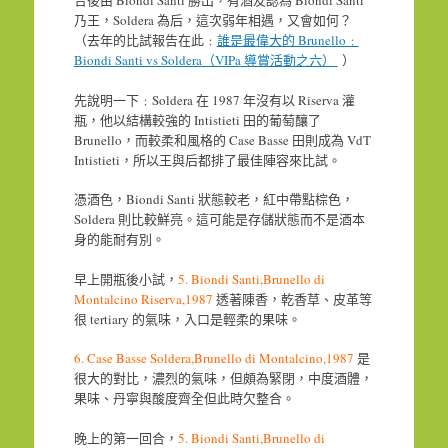
合後由 Biondi Santi 勝出，有酒友認為 Biondi Santi
乃王，Soldera 為后，這次弱年相遇，又會如何？
（去年的比試報告在此﹕
誰是最偉大的 Brunello﹕
Biondi Santi vs Soldera（VIPa 導賞活動之六）
）
先說明一下﹕Soldera 在 1987 年沒有以 Riserva 灌
瓶，他以結構較強的 Intistieti 田的葡萄釀了
Brunello，而較柔和風格的 Case Basse 田則成為 VdT
Intistieti，所以王與后都排了最佳陣容來比試。
憑酒色，Biondi Santi 狀態較老，紅中帶點棕色，
Soldera 則比較鮮亮。這可能是存儲狀態而不是酒本
身的能耐有別。
早上開瓶後小試，
5. Biondi Santi,Brunello di
Montalcino Riserva,1987
透著陳香，乾香草、皮革等
很 tertiary 的氣味，入口是輕柔的果味。
6. Case Basse Soldera,Brunello di Montalcino,1987
是
很大的對比，濃烈的氣味，但頗為緊閉，中度酒體，
果味、丹寧與酸度齊全但此時欠整合。
晚上的第一回合，
5. Biondi Santi,Brunello di