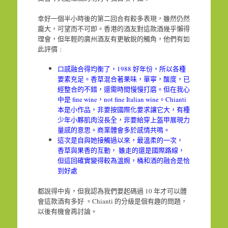
幸好一個半小時後的第二回合有較多表現，雖然仍然
龐大，可望而不可即。香港的酒友對這款酒幾乎懶得
理會，但年輕的廣州酒友有更敏銳的觸角，他們有如
此評價﹕
口感融合得均衡了，1988 好年份，所以各種
要素充足。香草混合著果味，單寧，酸度，已
經整合的不錯，還需時間慢慢打磨。但在我心
中是 fine wine，not fine Italian wine。Chianti
本是小作品，非要按國際化要求讓它大，有種
少年小夥肌肉沒長全，非要給穿上盔甲展現力
量感的意思。商業體會多於感情共鳴。
這次是自與她接觸過以來，最溫柔的一次，
香草與果香的互動， 雖走的還是國際路線，
但這回確實變得較為溫婉，桶和酒的融合是恰
到好處
都說得中肯，但我認為我們要起碼過 10 年才可以體
會這款酒有多好 。Chianti 的分級是個有趣的問題，
以後有機會再討論。