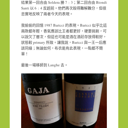
結果第一回合由 Soldera 勝 7﹕3；第二回合由 Biondi
Santi 以 6﹕4 反超前。他們再次殺得難解難分，但很
忠實地反映了兩者今天的表現。
我偷偷的回憶 1987 Baricci 的表現。Baricci 似乎比這
兩款都年輕，香氣應該比王者都更好，硬要挑剔，可
以說欠了層次，但這也可能是酒在酒莊存放得較好，
狀態較 primary 所致。讓我說，Baricci 與一王一后應
該同級；無論如何，布衣能有此表現，一點都不簡
單！
最後一場移師到 Langhe 去。