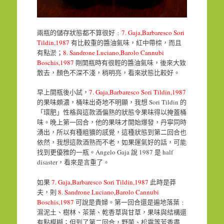
兩瓶的儲存狀態都不算很好﹕
7. Gaja,Barbaresco Sori
Tildin,1987
有比較重的醬油氣味，紅中帶棕，而且
有點淤；
8. Sandrone Luciano,Barolo Cannubi
Boschis,1987
剛開瓶時有很輕的醬油氣味，後來大致
散去，顏色不深不淺，稍明亮，看來狀態比較好。
早上開瓶後小試，
7. Gaja,Barbaresco Sori Tildin,1987
的果味頗濃，桶味出奇地不明顯，我想 Sori Tildin 的
「環肥」性格與這款酒偏熟的狀態令果味得以掩蓋桶
味。晚上第一回合，他的果味才開始爆發，丹寧同時
湧出，所以有種粗獷的感覺，這種狀態到第二回合也
依然，我想這款酒熟而不老，如果運氣好的話，可能
找到更優雅的一瓶。Angelo Gaja 說 1987 是 half
disaster，看來是言重了。
如果
7. Gaja,Barbaresco Sori Tildin,1987
此時是莽
夫，則
8. Sandrone Luciano,Barolo Cannubi
Boschis,1987
可說是貴婦。第一回合還是遍地落葉﹕
濕泥土、樹林、茶葉、乾香草與甘草，果味與結構還
有點模糊；但到了第二回合，野菌、松露等芳香盡