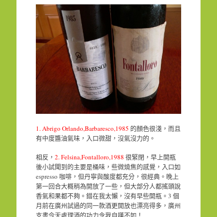
1. Abrigo Orlando,Barbaresco,1985
的顏色很淺，而且
有中度醬油氣味，入口微甜，沒氣沒力的。
相反，
2. Felsina,Fontalloro,1988
很緊閉，早上開瓶
後小試聞到的主要是桶味，些微燒焦的感覺，入口如
espresso 咖啡，但丹寧與酸度都充分，很經典。晚上
第一回合大概稍為開放了一些，但大部分人都搖頭說
香氣和果都不夠。錯在我太懶，沒有早些開瓶。3 個
月前在廣州試過的同一款酒更開放也漂亮得多，廣州
支書今天處理酒的功力令我自嘆不如！