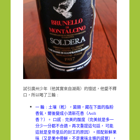
試引廣州少年（他其實來自湖南）的憶述，他愛不釋
口，所以喝了三輪﹕
一 輪﹕土壤（乾），菌類，藏在下面的脂粉
香氣，爾後變成小清新花香（Asili
香？）。 口感﹕完美的酸度（完美就是多一
分少一分都不合適。再次重提這句話， 可能
這就是皇帝皇后的封王的原因）。搭配新鮮果
味（又是果中帶鮮，不是果味主導的感覺），