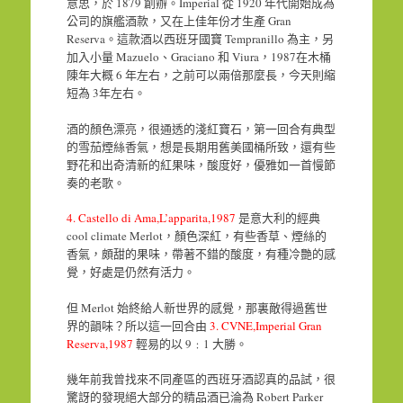
意思，於 1879 創辦。Imperial 從 1920 年代開始成為
公司的旗艦酒款，又在上佳年份才生產 Gran
Reserva。這款酒以西班牙國寶 Tempranillo 為主，另
加入小量 Mazuelo、Graciano 和 Viura，1987在木桶
陳年大概 6 年左右，之前可以兩倍那麼長，今天則縮
短為 3年左右。
酒的顏色漂亮，很通透的淺紅寶石，第一回合有典型
的雪茄煙絲香氣，想是長期用舊美國桶所致，還有些
野花和出奇清新的紅果味，酸度好，優雅如一首慢節
奏的老歌。
4. Castello di Ama,L’apparita,1987
是意大利的經典
cool climate Merlot，顏色深紅，有些香草、煙絲的
香氣，頗甜的果味，帶著不錯的酸度，有種冷艷的感
覺，好處是仍然有活力。
但 Merlot 始終給人新世界的感覺，那裏敵得過舊世
界的韻味？所以這一回合由
3. CVNE,Imperial Gran
Reserva,1987
輕易的以 9﹕1 大勝。
幾年前我曾找來不同產區的西班牙酒認真的品試，很
驚訝的發現絕大部分的精品酒已淪為 Robert Parker