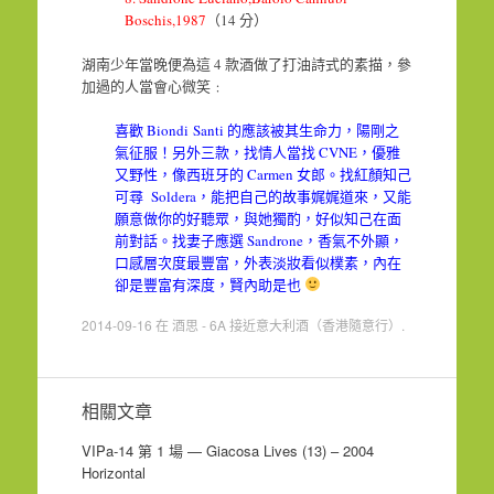
Boschis,1987
（14 分）
湖南少年當晚便為這 4 款酒做了打油詩式的素描，參
加過的人當會心微笑﹕
喜歡 Biondi Santi 的應該被其生命力，陽剛之
氣征服！另外三款，找情人當找 CVNE，優雅
又野性，像西班牙的 Carmen 女郎。找紅顏知己
可尋 Soldera，能把自己的故事娓娓道來，又能
願意做你的好聽眾，與她獨酌，好似知己在面
前對話。找妻子應選 Sandrone，香氣不外顯，
口感層次度最豐富，外表淡妝看似樸素，內在
卻是豐富有深度，賢內助是也
2014-09-16
在
酒思 - 6A 接近意大利酒（香港隨意行）
.
相關文章
VIPa-14 第 1 場 — Giacosa Lives (13) – 2004
Horizontal