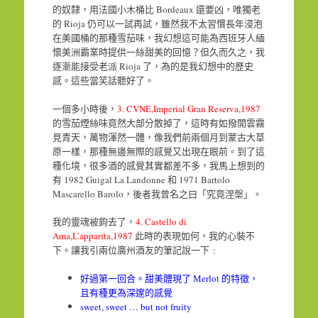
的奴隸，用法國小木桶比 Bordeaux 還要凶，唯獨老
的 Rioja 仍可以一試再試，雖然我不太習慣長年浸泡
在美國桶的那種雪茄味，我幻想這可能為西班牙人緬
懷美洲霸業時提供一絲甜美的回憶？但久而久之，我
逐漸能接受老派 Rioja 了，為的是我幻想中的歷史
感。這些當笑話聽好了。
一個多小時後，
3. CVNE,Imperial Gran Reserva,1987
的雪茄煙絲味竟然大部分散掉了，這時有如撥開雲霧
見青天，萬物渾然一體，像我們前兩個月到蒙古大草
原一樣，那種無邊無際的感覺又出現在眼前。到了這
種化境，很多酒的感覺其實都差不多，我馬上想到的
有 1982 Guigal La Landonne 和 1971 Bartolo
Mascarello Barolo，後者我曾名之曰「究竟涅槃」。
我的靈魂被鉤去了，
4. Castello di
Ama,L’apparita,1987
此時的表現如何，我的心裝不
下。讓我引兩位廣州酒友的筆記說一下﹕
好過第一回合。甜美體現了 Merlot 的特徵，
且有種更為深邃的感覺
sweet, sweet … but not fruity