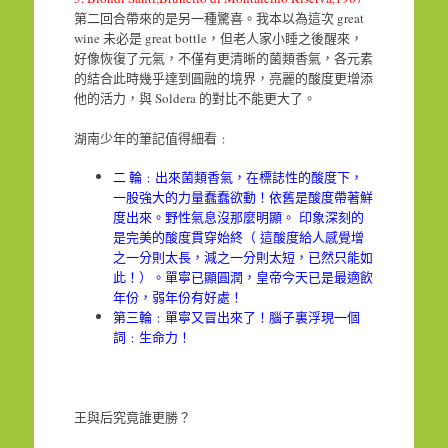
第二回合帶來的是另一種驚喜。我本以為這次 great
wine 未必是 great bottle，但老人家小睡之後醒來，
好像恢復了元氣，不僅有更清晰的菌類香氣，各元素
的結合此時幾乎達到圓融的境界，亮麗的酸度更增添
他的活力，與 Soldera 的對比不能更大了。
湖南少年的筆記值得細看﹕
二 輪﹕出來菌類香氣，在標誌性的酸度下，
一股強大的力量蠢蠢欲動！依舊是酸度帶著鮮
度出來。野性氣息沒那麼明顯。 印象深刻的
是完美的酸度貫穿始終（ 這酸度給人感覺增
之一分則太長，減之一分則太短，已然只能如
此！）。單寧已顯圓潤，皇帝今天已是最適飲
年份，弱年份有好處！
第三輪﹕單寧又冒出來了！腦子裏浮現一個
詞﹕生命力！
王與后究竟誰更勝？