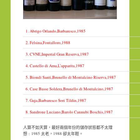
1. Abrigo Orlando,Barbaresco,1985
2. Felsina,Fontalloro,1988
3. CVNE,Imperial Gran Reserva,1987
4. Castello di Ama,L’apparita,1987
5. Biondi Santi,Brunello di Montalcino Riserva,1987
6. Case Basse Soldera,Brunello di Montalcino,1987
7. Gaja,Barbaresco Sori Tildin,1987
8. Sandrone Luciano,Barolo Cannubi Boschis,1987
人算不如天算，最好兩個年份的儲存狀態都不太理
想﹕1985 太老，1988 卻太年輕。