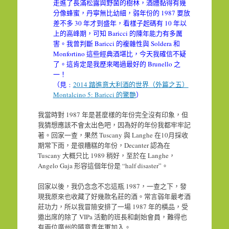
走進了長滿松露與野菌的樹林，酒體黏得有幾
分像蜂蜜，丹寧無比幼細，弱年份的 1987 要放
差不多 30 年才到盛年，看樣子起碼有 10 年以
上的高峰期，可知 Baricci 的陳年能力有多厲
害。我曾判斷 Baricci 的複雜性與 Soldera 和
Monfortino 這些經典酒堪比，今天我確信不疑
了。這肯定是我歷來喝過最好的 Brunello 之
一！
（見﹕
2014 踏進意大利酒的世界（外篇之五）
Montalcino 5: Baricci 的驚艷
）
我當時對 1987 年是甚麼樣的年份完全沒有印象，但
我猜想應該不會太出色吧，因為好的年份我都牢牢記
著。回家一查，果然 Tuscany 與 Langhe 在10月採收
期常下雨，是很糟糕的年份，Decanter 認為在
Tuscany 大概只比 1989 稍好，至於在 Langhe，
Angelo Gaja 形容這個年份是 “half disaster”。
回家以後，我仍念念不忘這瓶 1987，一查之下，發
現我原來也收藏了好幾款名莊的酒。常言弱年最考酒
莊功力，所以我冒險安排了一場 1987 年的橫品，受
邀出席的除了 VIPa 活動的班長和創始會員，難得也
有兩位廣州的隨意青年軍加入。