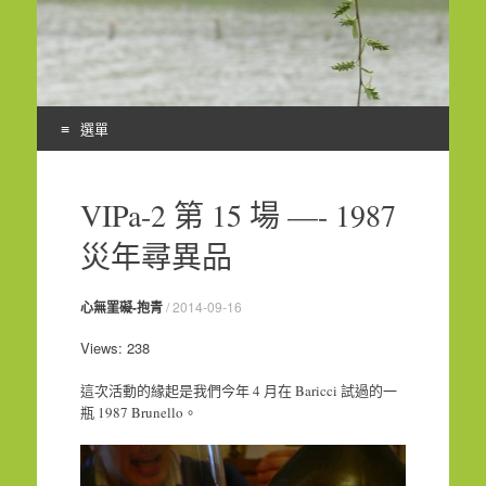
選單
Skip
to
VIPa-2 第 15 場 —- 1987
content
災年尋異品
心無罣礙-抱青
/
2014-09-16
Views: 238
這次活動的緣起是我們今年 4 月在 Baricci 試過的一
瓶 1987 Brunello。