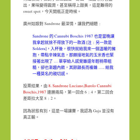
出，果味變得圓潤，甚至稱得上甜美，這是難得的
sweet spot，今天開瓶正是時候。
廣州姑娘對 Sandrone 最深情，讓我們細聽﹕
Sandrone 的 Cannubi Boschis 1987 也是當晚讓
我拿起就捨不得放下的一款酒 [注﹕另一款是
Soldera]，入杯後，很快就給我來一個溫暖的擁
抱，帶點辛辣氣息，那頗接地氣的玉米香也緊
接著出現了 … 單寧給人感覺雖還年輕稍帶粗
糙，卻也漸趨內斂，其餘韻長而複雜 ….. 給我
一種莫名的親切感。
投票結果，由
8. Sandrone Luciano,Barolo Cannubi
Boschis,1987
連勝兩局，第一回合 6﹕4，第二回合
差距拉大至 8﹕2。
因為狀態有別，這是一場讓賽，我認為 Gaja 並沒有
真正輸。