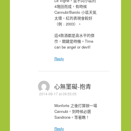
Le Vigne，混不同小區的
4塊田而成，有時候
Cannubi/Barolo 小區天氣
太壞，紅的表現會較好
（例﹕2003）。
這4款酒都是高水平的傑
作，關鍵是時機。Time
can be angel or devil!
Reply
心無罣礙-抱青
2014-09-17 at 09:55:05
Monforte 之後打算辦一場
Cannubi，到時候必選
Sandrone。等著瞧！
Reply