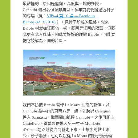
最難懂的，原因是座向、高度與土壤的多變。
Cannubi 最出名但並非典型。多年前我們辦過這村子
的專場（見：
VIPa-4 第 10 場 — Barolo in
Barolo (4/13/2016)
），見證了紛雜的風格。想來
Barolo 村就如江蘇省一樣，蘇南是江南的精華，但蘇
北更有北方風味。因此要好好的理解 Barolo，可能要
把它肢解為不同的片區。
我們不妨把 Barolo 當作 La Morra 往南的延伸。以
Cannubi 為中心的東南方是一組，先跨過 Cerequio
進入 Sarmassa，繼而翻山抵達 Cannubi，之後再爬上
Castellero。從這裏便進入另一村子 Monforte
d’Alba。這路綫從高到低走下來，土壤裏的黏土漸
少，沙子漸多，也可以說從 La Morra 的影子漸漸轉