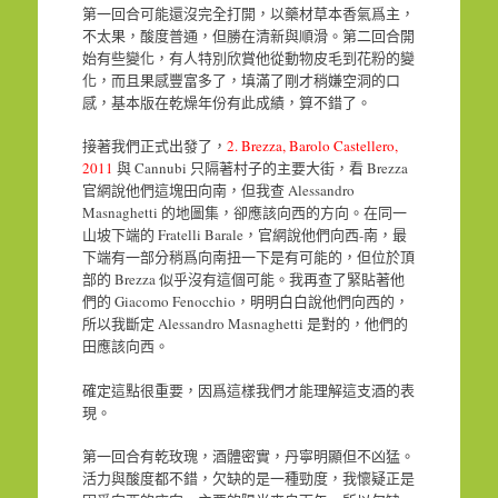
第一回合可能還沒完全打開，以藥材草本香氣爲主，
不太果，酸度普通，但勝在清新與順滑。第二回合開
始有些變化，有人特別欣賞他從動物皮毛到花粉的變
化，而且果感豐富多了，填滿了剛才稍嫌空洞的口
感，基本版在乾燥年份有此成績，算不錯了。
接著我們正式出發了，
2. Brezza, Barolo Castellero,
2011
與 Cannubi 只隔著村子的主要大街，看 Brezza
官網說他們這塊田向南，但我查 Alessandro
Masnaghetti 的地圖集，卻應該向西的方向。在同一
山坡下端的 Fratelli Barale，官網說他們向西-南，最
下端有一部分稍爲向南扭一下是有可能的，但位於頂
部的 Brezza 似乎沒有這個可能。我再查了緊貼著他
們的 Giacomo Fenocchio，明明白白說他們向西的，
所以我斷定 Alessandro Masnaghetti 是對的，他們的
田應該向西。
確定這點很重要，因爲這樣我們才能理解這支酒的表
現。
第一回合有乾玫瑰，酒體密實，丹寧明顯但不凶猛。
活力與酸度都不錯，欠缺的是一種勁度，我懷疑正是