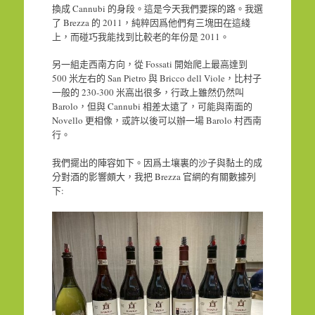
換成 Cannubi 的身段。這是今天我們要探的路。我選
了 Brezza 的 2011，純粹因爲他們有三塊田在這綫
上，而碰巧我能找到比較老的年份是 2011。
另一組走西南方向，從 Fossati 開始爬上最高達到
500 米左右的 San Pietro 與 Bricco dell Viole，比村子
一般的 230-300 米高出很多，行政上雖然仍然叫
Barolo，但與 Cannubi 相差太遠了，可能與南面的
Novello 更相像，或許以後可以辦一場 Barolo 村西南
行。
我們擺出的陣容如下。因爲土壤裏的沙子與黏土的成
分對酒的影響頗大，我把 Brezza 官網的有關數據列
下: