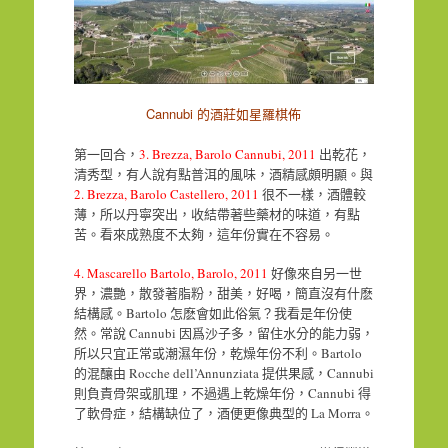
Cannubi 的酒莊如星羅棋佈
第一回合，
3. Brezza, Barolo Cannubi, 2011
出乾花，
清秀型，有人說有點普洱的風味，酒精感頗明顯。與
2. Brezza, Barolo Castellero, 2011
很不一樣，酒體較
薄，所以丹寧突出，收結帶著些藥材的味道，有點
苦。看來成熟度不太夠，這年份實在不容易。
4. Mascarello Bartolo, Barolo, 2011
好像來自另一世
界，濃艷，散發著脂粉，甜美，好喝，簡直沒有什麽
結構感。Bartolo 怎麽會如此俗氣？我看是年份使
然。常說 Cannubi 因爲沙子多，留住水分的能力弱，
所以只宜正常或潮濕年份，乾燥年份不利。Bartolo
的混釀由 Rocche dell’Annunziata 提供果感，Cannubi
則負責骨架或肌理，不過遇上乾燥年份，Cannubi 得
了軟骨症，結構缺位了，酒便更像典型的 La Morra。