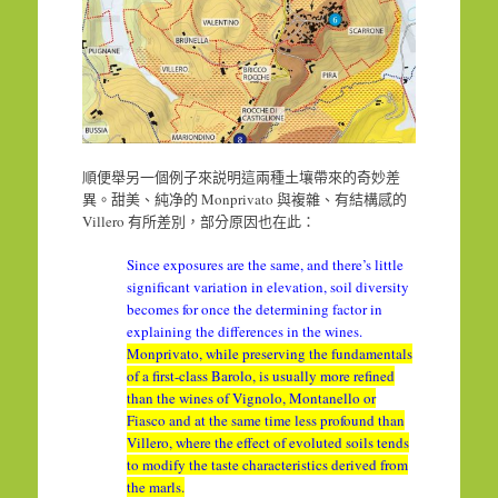
順便舉另一個例子來説明這兩種土壤帶來的奇妙差
異。甜美、純净的 Monprivato 與複雜、有結構感的
Villero 有所差別，部分原因也在此：
Since exposures are the same, and there’s little
significant variation in elevation, soil diversity
becomes for once the determining factor in
explaining the differences in the wines.
Monprivato, while preserving the fundamentals
of a first-class Barolo, is usually more refined
than the wines of Vignolo, Montanello or
Fiasco and at the same time less profound than
Villero, where the effect of evoluted soils tends
to modify the taste characteristics derived from
the marls.