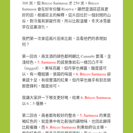
300 米，但 Bricco Sarmassa 才 250 米。Bricco
Sarmassa 會在好年份釀 Riserva，顯然是酒莊認爲更
好的田，根據莊主的解釋，這片田位於一個封閉的山
谷，對冷風有屏蔽作用，所以比較溫暖，冬天冰雪最
早在這裏溶化。
我們第一次拿這兩片田來比較，且看他們的表現如
何？
第一回合，兩支酒的顔色都明顯比 Cannubi 要濁，呈
淺棕色。
5. Sarmassa
的感覺像岩石一樣凹凸不平
（rugged），果味亮麗，但丹寧也裸露，酸度還可
以，有一種粗獷，張揚的味道。
6. Bricco Sarmassa
卻
果感十足，有很豐滿的紅果，但丹寧也幾乎有割舌頭
那麽鋒利，酸度尚可。
我讓大家評一下哪支更好喝，結果
6. Bricco Sarmassa
以 6：5 僅勝。
第二回合，兩者都有較好的整合，
5. Sarmassa
的果是
褐紅色的，就是果中有比較強的礦物味，也因此顯得
比較複雜，而
6. Bricco Sarmassa
則果始終佔主導，
偏向紅色的，而且丹寧仍然很鋒利。與 Cannubi 比