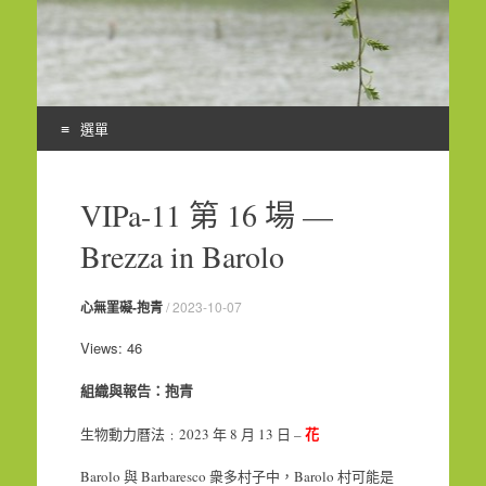
選單
Skip
to
VIPa-11 第 16 場 —
content
Brezza in Barolo
心無罣礙-抱青
/
2023-10-07
Views: 46
組織與報告：抱青
花
生物動力曆法﹕2023 年 8 月 13 日 –
Barolo 與 Barbaresco 衆多村子中，Barolo 村可能是