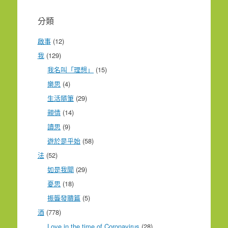
分類
啟事
(12)
我
(129)
我名叫「理想」
(15)
樂思
(4)
生活隨筆
(29)
親情
(14)
讀思
(9)
遊於是乎始
(58)
法
(52)
如是我聞
(29)
憂思
(18)
振聾發聵篇
(5)
酒
(778)
Love in the time of Coronavirus
(28)