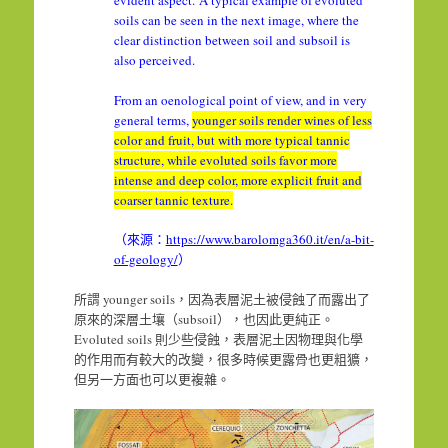
evident aspect. A typical example of evoluted
soils can be seen in the next image, where the
clear distinction between soil and subsoil is
also perceived.
From an oenological point of view, and in very
general terms,
younger soils render wines of less
color and fruit, but with more typical tannic
structure, while evoluted soils favor more
intense and deep color, more explicit fruit and
coarser tannic texture.
（來源：
https://www.barolomga360.it/en/a-bit-
of-geology/
）
所謂 younger soils，因為表層泥土被侵蝕了而露出了
原來的深層土壤（subsoil），也因此更純正。
Evoluted soils 則少些侵蝕，表層泥土因物理與化學
的作用而有較大的改變，很多時候更露骨也更粗獷，
但另一方面也可以更複雜。