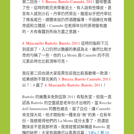
第二回合，
3. Brezza, Barolo Cannubi, 2011
變得豐滿
了些，這時的乾花夾帶著泥土，有人說有些陳皮，甚
至有人感到沙石。丹寧仍然突出，酸度似乎把丹寧拉
了條長尾巴，總體來說仍然酒體偏薄，不過勝在有種
骨感和立體感，Cannubi 在乾燥年份的表現蠻有趣
的，大有春蠶到死絲方盡之意趣。
4. Mascarello Bartolo, Barolo, 2011
這時的脂粉下沉
到底部了，入口仍然以艷麗的果感為主，雖然比剛才
骨肉勻稱了一些，他的 La Morra 與 Cannubi 的不同
元素此時也比較清晰可見。
我在第二回合請大家投票告訴我比較喜歡哪一款酒，
結果絕對不算完美的
3. Brezza, Barolo Cannubi, 2011
以 7：4 贏了
4. Mascarello Bartolo, Barolo, 2011
！
Bartolo 的擁躉未免對這款 2011 有點失望，但我一直
認爲 Bartolo 的空靈感是老年份才出現的，當 Rocche
dell’Annunziata 的艷色褪去，留了白位，讓 Cannubi
來支撐大局，他才開始有一種來自“無”的美。在新年
份，我總覺得他們的 La Morra 成分太重了，而濃妝
艷抹並不是我那杯酒。我曾經嘗試解構過 Bartolo 混
釀的秘密，大家有興趣可以看看這篇：
VIPa-7 第 10