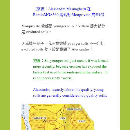
（來源：Alessandro Masnaghetti 在
BaroloMGA360 網站對 Monprivato 的介紹）
Monprivato 全都是 younger soils，Villero 卻大部分
是 evoluted soils。
因爲這些例子，我開始懷疑 younger soils 不一定比
evoluted soils 差。於是我問了 Alessandro：
抱青：So, younger soil just means it was formed
more recently, because erosion has exposed the
layers that used to be underneath the surface. It
is not necessarily “worse”.
Alessandro: exactly. about the quality, young
soils are generally considered top quality soils.