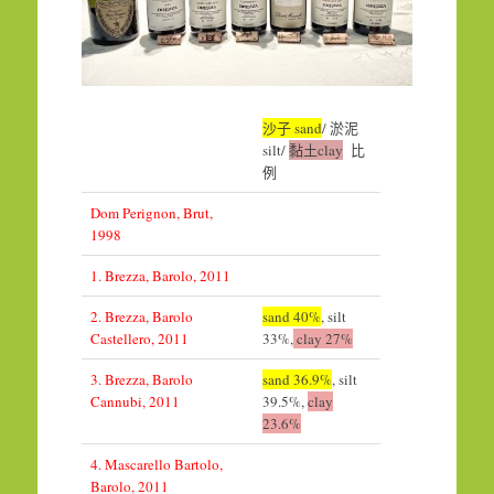
沙子 sand
/ 淤泥
silt/
黏土clay
比
例
Dom Perignon, Brut,
1998
1. Brezza, Barolo, 2011
2. Brezza, Barolo
sand 40%
, silt
Castellero, 2011
33%,
clay 27%
3. Brezza, Barolo
sand 36.9%
, silt
Cannubi, 2011
39.5%,
clay
23.6%
4. Mascarello Bartolo,
Barolo, 2011