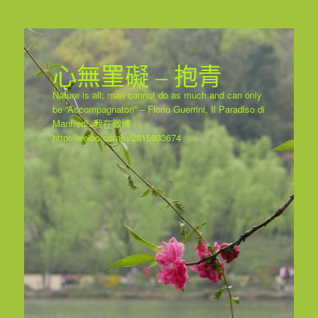
心無罣礙 – 抱青
Nature is all; man cannot do as much and can only
be “Accompagnatori” – Florio Guerrini, Il Paradiso di
Manfredi. 我在微博﹕
http://weibo.com/u/2815933674