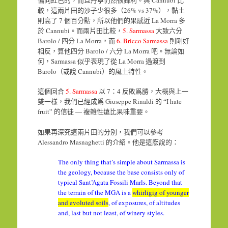
較，這兩片田的沙子少很多（26% vs 37%），黏土
則高了 7 個百分點，所以他們的果感近 La Morra 多
於 Cannubi。而兩片田比較，
5. Sarmassa
大致六分
Barolo / 四分 La Morra，而
6. Bricco Sarmassa
則剛好
相反，算他四分 Barolo / 六分 La Morra 吧。無論如
何，Sarmassa 似乎表現了從 La Morra 過渡到
Barolo（或說 Cannubi）的風土特性。
這個回合
5. Sarmassa
以 7：4 反敗爲勝，大概與上一
雙一樣，我們已經成爲 Giuseppe Rinaldi 的 “I hate
fruit” 的信徒 — 複雜性遠比果味重要。
如果再深究這兩片田的分別，我們可以參考
Alessandro Masnaghetti 的介紹。他是這麽說的：
The only thing that’s simple about Sarmassa is
the geology, because the base consists only of
typical Sant’Agata Fossili Marls. Beyond that
the terrain of the MGA is a
whirligig of younger
and evoluted soils
, of exposures, of altitudes
and, last but not least, of winery styles.