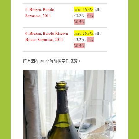
5. Brezza, Barolo
sand 26.3%
, silt
Sarmassa, 2011
43.2%,
clay
30.5%
6. Brezza, Barolo Riserva
sand 26.3%
, silt
Bricco Sarmassa, 2011
43.2%,
clay
30.5%
所有酒在 30 小時前拔塞作瓶醒。