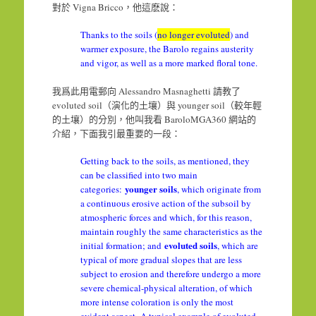
對於 Vigna Bricco，他這麽說：
Thanks to the soils (
no longer evoluted
) and
warmer exposure, the Barolo regains austerity
and vigor, as well as a more marked floral tone.
我爲此用電郵向 Alessandro Masnaghetti 請教了
evoluted soil（演化的土壤）與 younger soil（較年輕
的土壤）的分別，他叫我看 BaroloMGA360 網站的
介紹，下面我引最重要的一段：
Getting back to the soils, as mentioned, they
can be classified into two main
younger soils
categories:
, which originate from
a continuous erosive action of the subsoil by
atmospheric forces and which, for this reason,
maintain roughly the same characteristics as the
evoluted soils
initial formation; and
, which are
typical of more gradual slopes that are less
subject to erosion and therefore undergo a more
severe chemical-physical alteration, of which
more intense coloration is only the most