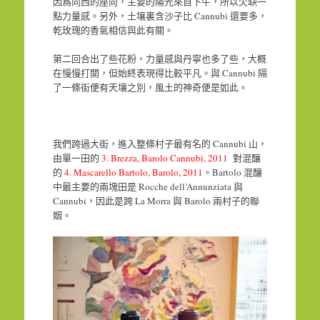
因爲向西的座向，主要的陽光來自下午，所以欠缺一
點力量感。另外，土壤裏含沙子比 Cannubi 還要多，
乾玫瑰的香氣相信與此有關。
第二回合出了些花粉，力量感與丹寧也多了些，大概
在慢慢打開，但始終表現得比較平凡。與 Cannubi 隔
了一條街便有天壤之別，風土的神奇便是如此。
我們跨過大街，進入整條村子最有名的 Cannubi 山，
由單一田的
3. Brezza, Barolo Cannubi, 2011
對混釀
的
4. Mascarello Bartolo, Barolo, 2011
。Bartolo 混釀
中最主要的兩塊田是 Rocche dell’Annunziata 與
Cannubi，因此是跨 La Morra 與 Barolo 兩村子的聯
姻。