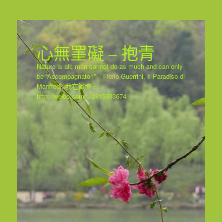
心無罣礙 – 抱青
Nature is all; man cannot do as much and can only
be “Accompagnatori” – Florio Guerrini, Il Paradiso di
Manfredi. 我在微博﹕
http://weibo.com/u/2815933674