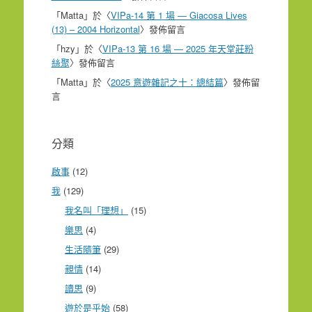
「
Matta
」於〈
VIPa-14 第 1 場 — Giacosa Lives
(13) – 2004 Horizontal
〉發佈留言
「
hzy
」於〈
VIPa-13 第 16 場 — 2025 年天堂莊粉
絲聚
〉發佈留言
「
Matta
」於〈
2025 意遊雜記之十：總結篇
〉發佈留
言
分類
啟事
(12)
我
(129)
我名叫「理想」
(15)
樂思
(4)
生活隨筆
(29)
親情
(14)
讀思
(9)
遊於是乎始
(58)