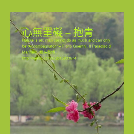
心無罣礙 – 抱青
Nature is all; man cannot do as much and can only
be “Accompagnatori” – Florio Guerrini, Il Paradiso di
Manfredi. 我在微博﹕
http://weibo.com/u/2815933674