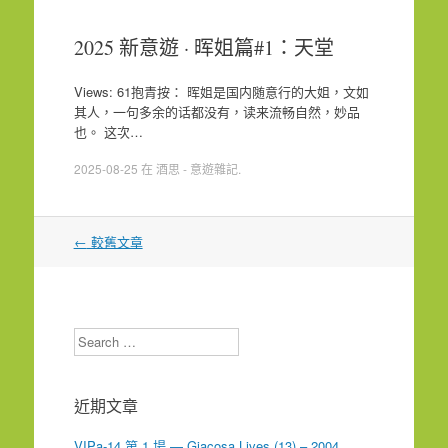
2025 新意遊 · 晖姐篇#1：天堂
Views: 61抱青按： 晖姐是国内随意行的大姐，文如
其人，一句多余的话都没有，读来流畅自然，妙品
也。 这次…
2025-08-25
在
酒思 - 意遊雜記
.
文
←
較舊文章
章
導
覽
Search
近期文章
VIPa-14 第 1 場 — Giacosa Lives (13) – 2004