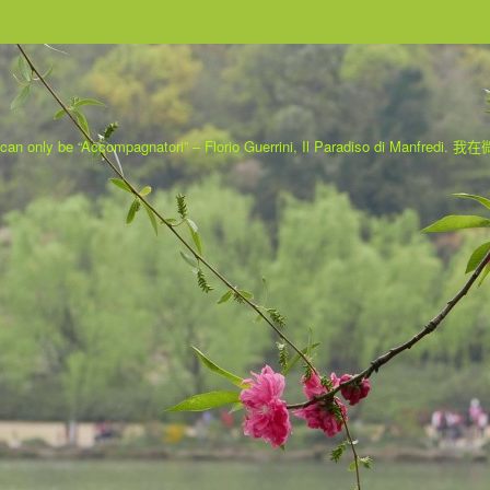
 can only be “Accompagnatori” – Florio Guerrini, Il Paradiso di Manfredi.