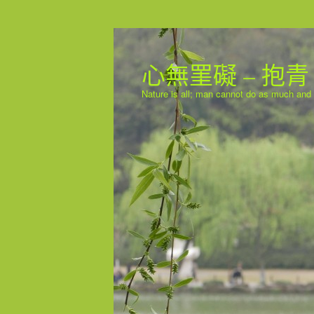
心無罣礙 – 抱青
Nature is all; man cannot do as much and