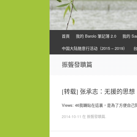
Skip
首頁
我的 Barolo 筆記簿 2.0
我的 Sa
to
content
中国大陆随意行活动（2015 – 2019）
振聾發聵篇
[转载] 张承志：无援的思
Views: 46我轉貼在這裏，是為了方
2014-10-11
在
振聾發聵篇
.