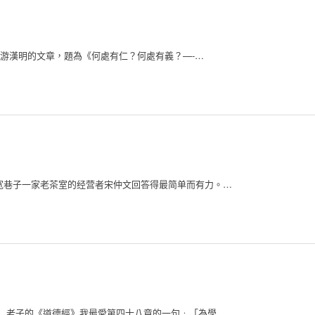
年10月號游漢明的文章，題為《何處有仁？何處有義？—-…
 成都宽巷子一家老茶室的经营者宋仲文回答得最简单而有力。…
十八章 老子的《道德經》我最愛第四十八章的一句﹕「為學…