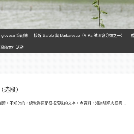
ngiovese 筆記簿
接近 Barolo 與 Barbaresco（VIPa 試酒會分類之一）
香
台灣隨意行活動
想（选段）
便自己閱讀。不知怎的，總覺得這是很搖滾味的文字。查資料，知道張承志很喜…