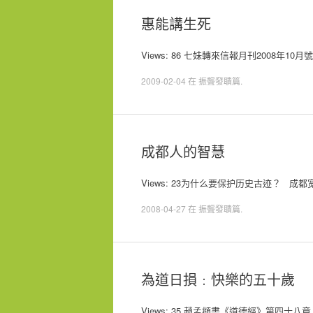
惠能講生死
Views: 86 七妹轉來信報月刊2008
2009-02-04
在
振聾發聵篇
.
成都人的智慧
Views: 23为什么要保护历史古迹？
2008-04-27
在
振聾發聵篇
.
為道日損﹕快樂的五十歲
Views: 35 趙孟頫書《道德經》第四