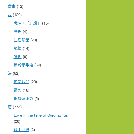
啟事
(12)
我
(129)
我名叫「理想」
(15)
樂思
(4)
生活隨筆
(29)
親情
(14)
讀思
(9)
遊於是乎始
(58)
法
(52)
如是我聞
(29)
憂思
(18)
振聾發聵篇
(5)
酒
(778)
Love in the time of Coronavirus
(28)
酒事目錄
(3)