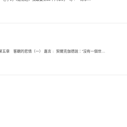
自述》第五章 客觀的悲情（一） 嘉言﹕ 契爾克伽德說：“沒有一個世…