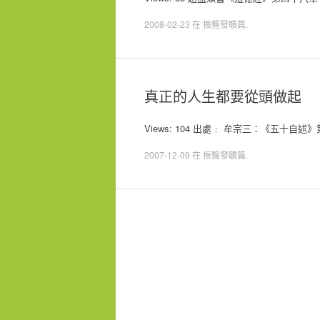
2008-02-23
在
振聾發聵篇
.
真正的人生都要從頭做起
Views: 104 出處﹕ 牟宗三：《五十
2007-12-09
在
振聾發聵篇
.