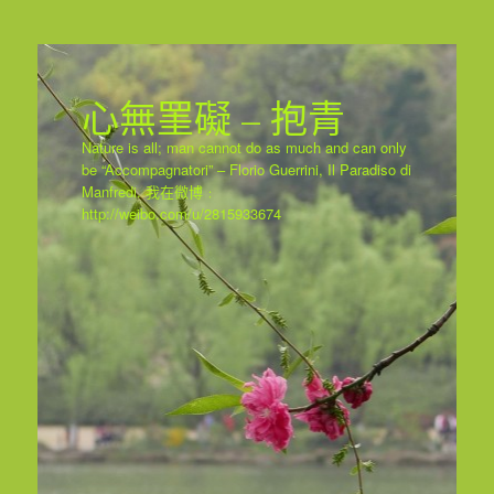
心無罣礙 – 抱青
Nature is all; man cannot do as much and can only
be “Accompagnatori” – Florio Guerrini, Il Paradiso di
Manfredi. 我在微博﹕
http://weibo.com/u/2815933674