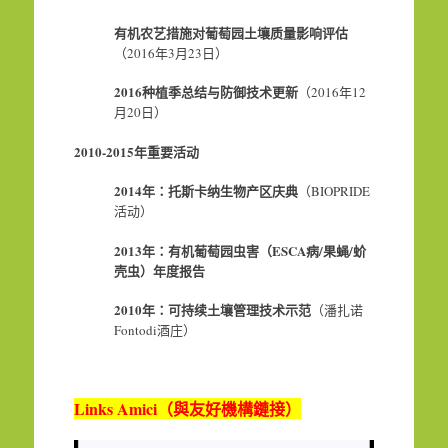
有机农艺措施对葡萄园土壤质量影响评估
（2016年3月23日）
2016
种植季总结与防御技术更新
（2016年12
月20日）
2010-2015
年重要活动
2014
年：托斯卡纳生物产区庆典
（BIOPRIDE
活动）
2013
年：有机葡萄园虫害（ESCA病/果蝇/蚧
壳虫）年度报告
2010
年：可持续土壤管理技术示范
（潘扎诺
Fontodi酒庄）
Links Amici
（
與友好機構鏈接）