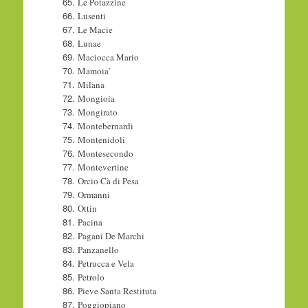
Le Potazzine
Lusenti
Le Macie
Lunae
Maciocca Mario
Mamoia’
Milana
Mongioia
Mongirato
Montebernardi
Montenidoli
Montesecondo
Montevertine
Orcio Cà di Pesa
Ormanni
Ottin
Pacina
Pagani De Marchi
Panzanello
Petrucca e Vela
Petrolo
Pieve Santa Restituta
Poggiopiano