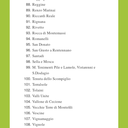
Reggine
Renzo Marinai
Riccardi Reale
Rignana
Rivetto
Rocca di Montemassi
Romanelli
San Donato
San Giusto a Rentennano
Santadi
Sella e Mosca
M. Tenimenti Pile e Lamole, Vistarenni e
S.Disdagio
Tenuta dello Scompiglio
Terralsole
Tolaini
Valli Unite
Vallone di Cecione
Vecchie Terre di Montefili
Vescine
Vignamaggio
Vignole