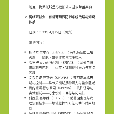
地点：梅莱托城堡马厩旧址 – 基安蒂盖奥勒
网络研讨会：有机葡萄园防御系统战略与知识
体系
日期：2023年4月15日（周六）
主讲内容：
托马索·富尔齐（SPEVIS）：有机葡萄园土壤
管理——绿肥、覆盖作物与堆肥技术
哈里·迪乔万南托尼奥（SPEVIS）：葡萄白粉
病周期与控制——季节关键期接种潜力与重点
区域
安东尼娅·萨莱诺（SPEVIS）：葡萄霜霉病周
期与控制——季节关键期接种潜力与重点区域
贝内黛塔·德尔罗索（SPEVIS）：抗性诱导剂
实验测试——方案设计、目标与局限性
科西莫·塞尔维（SPEVIS）：葡萄园生理与病
理监测技术——地域化操作方法与季节时间规
划
萨维里奥·特拉伊尼（SPEVIS）：葡萄病害流