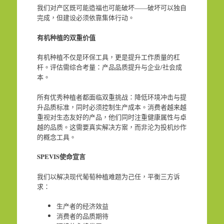
我们对产区既可能造福也可能破坏——破坏可以独自
完成，但建设必须依靠集体行动。
有机种植的双重价值
有机种植不仅是环保工具，更是提升工作质量的杠
杆。评估需综合考量：产品品质提升与企业/社会成
本。
所有优秀种植者都面临双重挑战：降低环境冲击与提
升品质标准，同时必须控制生产成本。消费者越来越
重视对生态友好的产品，他们同时注重健康属性与卓
越的品质。这需要真实解决方案，而非沦为投机炒作
的概念工具。
SPEVIS
使命宣言
我们以解决现代葡萄种植难题为己任，平衡三方诉
求：
生产者的经济效益
消费者的品质期待