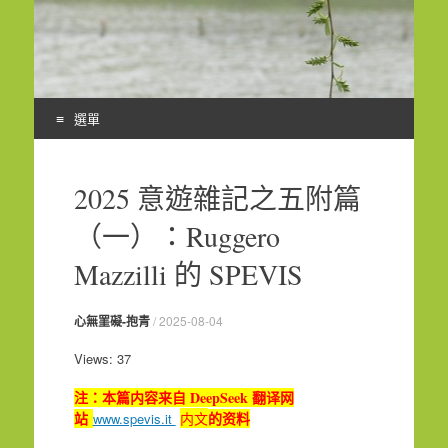
選單
Skip
to
2025 意遊雜記之五附篇
content
（一）：Ruggero
Mazzilli 的 SPEVIS
心無罣礙-抱青
/
2025-08-04
Views: 37
注：本篇内容来自 DeepSeek 翻译网
站
内文
的资料
www.spevis.it