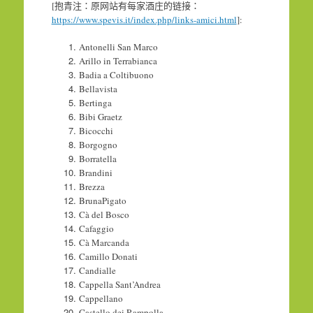
[抱青注：原网站有每家酒庄的链接：
https://www.spevis.it/index.php/links-amici.html
]:
Antonelli San Marco
Arillo in Terrabianca
Badia a Coltibuono
Bellavista
Bertinga
Bibi Graetz
Bicocchi
Borgogno
Borratella
Brandini
Brezza
BrunaPigato
Cà del Bosco
Cafaggio
Cà Marcanda
Camillo Donati
Candialle
Cappella Sant’Andrea
Cappellano
Castello dei Rampolla