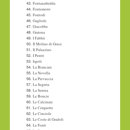
Fontanafredda
Fontemorsi
Fontodi
Gagliole
Giacobbe
Gratena
I Fabbri
Il Molino di Grace
Il Palazzino
I Pentri
Ispoli
La Biancara
La Novella
La Pievuccia
La Segreta
La Serena
Le Boncie
Le Calcinaie
Le Cerquette
Le Cinciole
Le Coste di Gradoli
Le Fonti