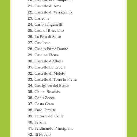
Castello di Ama
Castello di Verrazzano
Carleone
Carlo Tanganelli
Casa di Bricciano
La Pesa di Sotto
Casaloste
Casato Prime Donne
Cascina Elena
Castello d’Albola
Castello La Leccia
Castello di Meleto
Castello di Torre in Pietra
Castiglion del Bosco
Chiara Boschis
Conti Zecca
Costa Graia
Enio Ferretti
Fattoria del Colle
Felsina
Ferdinando Principiano
lli Povero